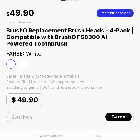
49.90
$
Empfehlungscode
Brush Head×4
BrushO Replacement Brush Heads – 4-Pack |
Compatible with BrushO FSB300 AI-
Powered Toothbrush
FARBE
:
White
Safer｜Made with food-grade materials
Smarter fit｜Ultra-thin + W-shaped bristles
Soothing to gums｜90% end-rounded Filaments tips
$
49.90
Gerne
Beschreibung
FAQ