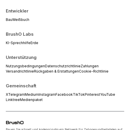
Entwickler
Bau
Weißbuch
BrushO Labs
KI-Sprechhilfe
Erde
Unterstützung
Nutzungsbedingungen
Datenschutzrichtlinie
Zahlungen
Versandrichtlinie
Rückgaben & Erstattungen
Cookie-Richtlinie
Gemeinschaft
X
Telegram
Medium
Instagram
Facebook
TikTok
Pinterest
YouTube
Linktree
Medienpaket
Bauen Sie schnell und kostengünstig ein Netzwerk für Zahngesundheitsdaten auf,