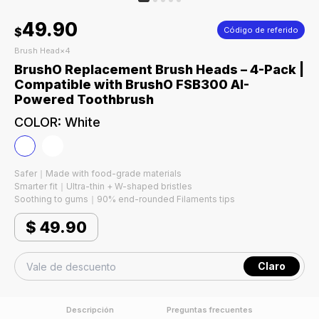
49.90
$
Código de referido
Brush Head×4
BrushO Replacement Brush Heads – 4-Pack |
Compatible with BrushO FSB300 AI-
Powered Toothbrush
COLOR
:
White
Safer｜Made with food-grade materials
Smarter fit｜Ultra-thin + W-shaped bristles
Soothing to gums｜90% end-rounded Filaments tips
$
49.90
Claro
Descripción
Preguntas frecuentes