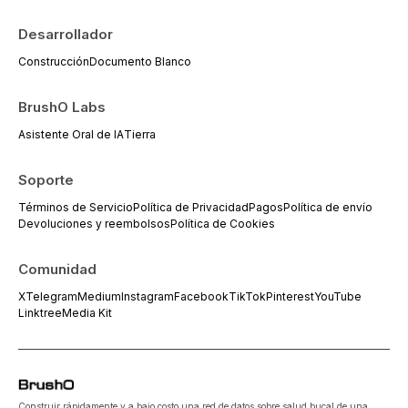
Desarrollador
Construcción
Documento Blanco
BrushO Labs
Asistente Oral de IA
Tierra
Soporte
Términos de Servicio
Política de Privacidad
Pagos
Política de envío
Devoluciones y reembolsos
Política de Cookies
Comunidad
X
Telegram
Medium
Instagram
Facebook
TikTok
Pinterest
YouTube
Linktree
Media Kit
Construir rápidamente y a bajo costo una red de datos sobre salud bucal de una