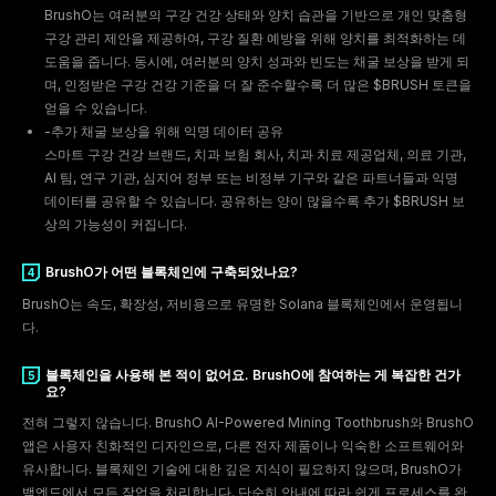
BrushO는 여러분의 구강 건강 상태와 양치 습관을 기반으로 개인 맞춤형
3
구강 관리 제안을 제공하여, 구강 질환 예방을 위해 양치를 최적화하는 데
도움을 줍니다. 동시에, 여러분의 양치 성과와 빈도는 채굴 보상을 받게 되
며, 인정받은 구강 건강 기준을 더 잘 준수할수록 더 많은 $BRUSH 토큰을
얻을 수 있습니다.
-추가 채굴 보상을 위해 익명 데이터 공유
스마트 구강 건강 브랜드, 치과 보험 회사, 치과 치료 제공업체, 의료 기관,
AI 팀, 연구 기관, 심지어 정부 또는 비정부 기구와 같은 파트너들과 익명
데이터를 공유할 수 있습니다. 공유하는 양이 많을수록 추가 $BRUSH 보
상의 가능성이 커집니다.
BrushO가 어떤 블록체인에 구축되었나요?
BrushO는 속도, 확장성, 저비용으로 유명한 Solana 블록체인에서 운영됩니
다.
블록체인을 사용해 본 적이 없어요. BrushO에 참여하는 게 복잡한 건가
요?
전혀 그렇지 않습니다. BrushO AI-Powered Mining Toothbrush와 BrushO
앱은 사용자 친화적인 디자인으로, 다른 전자 제품이나 익숙한 소프트웨어와
유사합니다. 블록체인 기술에 대한 깊은 지식이 필요하지 않으며, BrushO가
백엔드에서 모든 작업을 처리합니다. 단순히 안내에 따라 쉽게 프로세스를 완