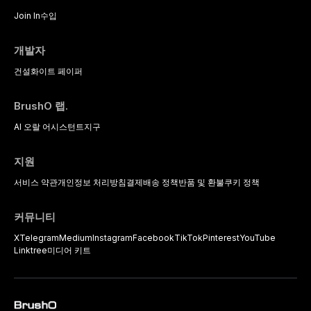
Join In
수입
개발자
건설
화이트 페이퍼
BrushO 랩.
AI 오랄 어시스턴트
지구
지원
12
서비스 약관
개인정보 처리방침
결제
배송 정책
반품 및 환불
쿠키 정책
커뮤니티
X
Telegram
Medium
Instagram
Facebook
TikTok
Pinterest
YouTube
Linktree
미디어 키트