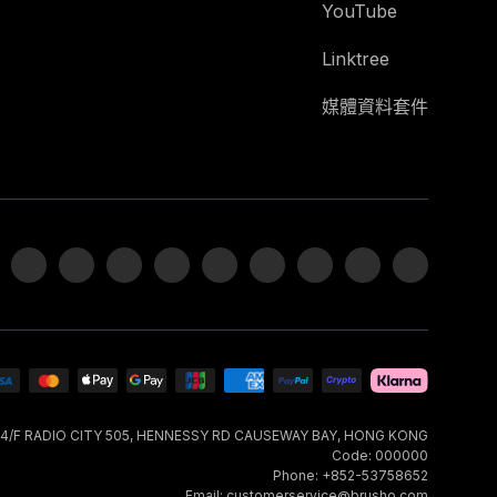
YouTube
Linktree
媒體資料套件
 14/F RADIO CITY 505, HENNESSY RD CAUSEWAY BAY, HONG KONG
Code: 000000
Phone: +852-53758652
Email: customerservice@brusho.com