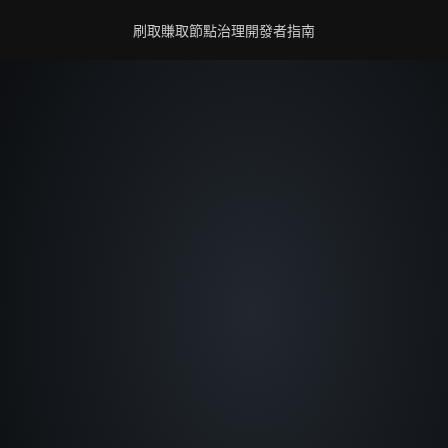
刷取賺取
節點
治理
開發者
指南