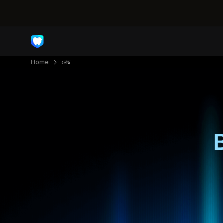
Home
নোড