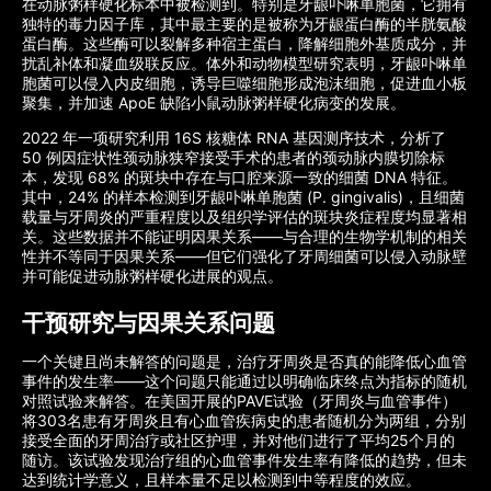
在动脉粥样硬化标本中被检测到。特别是牙龈卟啉单胞菌，它拥有
独特的毒力因子库，其中最主要的是被称为牙龈蛋白酶的半胱氨酸
蛋白酶。这些酶可以裂解多种宿主蛋白​​，降解细胞外基质成分，并
扰乱补体和凝血级联反应。体外和动物模型研究表明，牙龈卟啉单
胞菌可以侵入内皮细胞，诱导巨噬细胞形成泡沫细胞，促进血小板
聚集，并加速 ApoE 缺陷小鼠动脉粥样硬化病变的发展。
2022 年一项研究利用 16S 核糖体 RNA 基因测序技术，分析了
50 例因症状性颈动脉狭窄接受手术的患者的颈动脉内膜切除标
本，发现 68% 的斑块中存在与口腔来源一致的细菌 DNA 特征。
其中，24% 的样本检测到牙龈卟啉单胞菌 (P. gingivalis)，且细菌
载量与牙周炎的严重程度以及组织学评估的斑块炎症程度均显著相
关。这些数据并不能证明因果关系——与合理的生物学机制的相关
性并不等同于因果关系——但它们强化了牙周细菌可以侵入动脉壁
并可能促进动脉粥样硬化进展的观点。
干预研究与因果关系问题
一个关键且尚未解答的问题是，治疗牙周炎是否真的能降低心血管
事件的发生率——这个问题只能通过以明确临床终点为指标的随机
对照试验来解答。在美国开展的PAVE试验（牙周炎与血管事件）
将303名患有牙周炎且有心血管疾病史的患者随机分为两组，分别
接受全面的牙周治疗或社区护理，并对他们进行了平均25个月的
随访。该试验发现治疗组的心血管事件发生率有降低的趋势，但未
达到统计学意义，且样本量不足以检测到中等程度的效应。