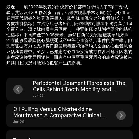
最近，一项2023年发表的系统评价和荟萃分析纳入了7项干预试
验，共涉及4200多名参与者，结果发现非手术牙周治疗与心血管
健康替代指标的显著改善相关。肱动脉血流介导的血管舒张（一种
内皮功能指标）在治疗组患者6个月随访时较对照组平均提高了1.4
个百分点。颈动脉内膜中层厚度（一种亚临床动脉粥样硬化的结构
性指标）平均降低了0.05毫米。虽然目前尚无试验证实单纯牙周
治疗能够显著降低心肌梗死或卒中等心血管终点事件的发生率，但
现有证据有力地支持将口腔健康筛查和治疗纳入全面的心血管风险
评估和管理中。至少，已知患有心血管疾病或存在多种危险因素的
患者应该接受牙周评估，而患有中度至重度牙周炎的患者应该被告
知其口腔状况可能对心血管产生的影响。
Periodontal Ligament Fibroblasts The
Cells Behind Tooth Mobility and
Stability
Jun 29
Oil Pulling Versus Chlorhexidine
Mouthwash A Comparative Clinical
Review
Jun 29