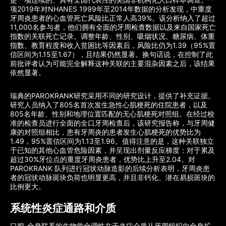
项2019年对NHANES 1999年至2014年数据的分析发现，中重度
牙周炎患者的心血管死亡风险比正常人高39%。该分析纳入了超过
11,000名参与者，他们拥有全面的牙周检查数据以及来自国家死亡
指数的关联死亡记录。调整年龄、性别、吸烟状况、糖尿病、体重
指数、教育程度和收入贫困比等因素后，风险比仍为1.39（95%置
信区间为1.15至1.67），且结果仍然显著。换句话说，在控制了此
前批评者认为可能完全解释这种关联的主要混杂因素之后，该结果
依然显著。
瑞典的PAROKRANK研究采用不同的研究设计，提供了补充证据。
研究人员纳入了805名首次发生急性心肌梗死的住院患者，以及
805名年龄、性别和地理位置匹配的无心肌梗死对照组。在经过校
准的检查员进行全面的全口牙周检查后，该研究报告称，与牙周健
康的对照组相比，患有牙周炎的患者发生心肌梗死的优势比为
1.49，95%置信区间为1.13至1.96。值得注意的是，这种关联独立
于已知的其他心血管危险因素，并呈现出剂量反应梯度：对于累及
超过30%牙位点的重度牙周炎患者，优势比上升至2.04。对
PAROKRANK 队列进行冠状动脉造影的后续分析表明，牙周炎患
者的冠状动脉斑块负荷也明显更高，并且非钙化、潜在易损斑块的
比例更大。
系统性炎症通路和介质
口腔-全身联系的生物学合理性在于炎症介质从牙周组织向全身扩