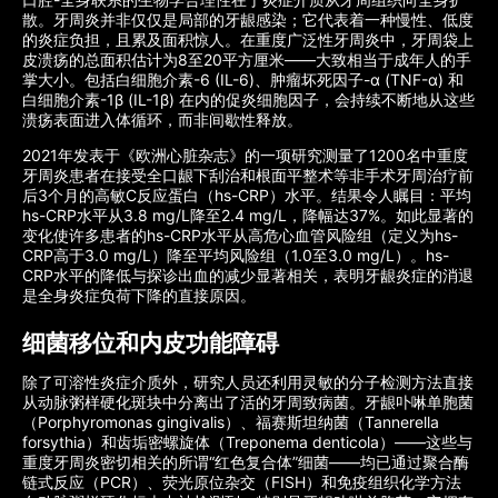
散。牙周炎并非仅仅是局部的牙龈感染；它代表着一种慢性、低度
的炎症负担，且累及面积惊人。在重度广泛性牙周炎中，牙周袋上
皮溃疡的总面积估计为8至20平方厘米——大致相当于成年人的手
掌大小。包括白细胞介素-6 (IL-6)、肿瘤坏死因子-α (TNF-α) 和
白细胞介素-1β (IL-1β) 在内的促炎细胞因子，会持续不断地从这些
溃疡表面进入体循环，而非间歇性释放。
2021年发表于《欧洲心脏杂志》的一项研究测量了1200名中重度
牙周炎患者在接受全口龈下刮治和根面平整术等非手术牙周治疗前
后3个月的高敏C反应蛋白（hs-CRP）水平。结果令人瞩目：平均
hs-CRP水平从3.8 mg/L降至2.4 mg/L，降幅达37%。如此显著的
变化使许多患者的hs-CRP水平从高危心血管风险组（定义为hs-
CRP高于3.0 mg/L）降至平均风险组（1.0至3.0 mg/L）。hs-
CRP水平的降低与探诊出血的减少显著相关，表明牙龈炎症的消退
是全身炎症负荷下降的直接原因。
细菌移位和内皮功能障碍
除了可溶性炎症介质外，研究人员还利用灵敏的分子检测方法直接
从动脉粥样硬化斑块中分离出了活的牙周致病菌。牙龈卟啉单胞菌
（Porphyromonas gingivalis）、福赛斯坦纳菌（Tannerella
forsythia）和齿垢密螺旋体（Treponema denticola）——这些与
重度牙周炎密切相关的所谓“红色复合体”细菌——均已通过聚合酶
链式反应（PCR）、荧光原位杂交（FISH）和免疫组织化学方法