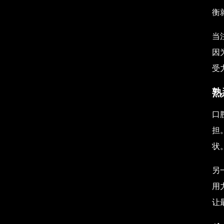
衡
当
因
受
熟
口
担
状
另
用
让