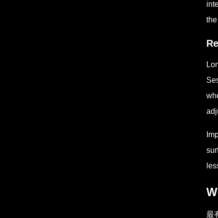
int
the
Re
Lon
Ses
whe
adj
Imp
sur
les
Wh
最