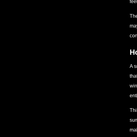
fee
The
may
con
Ho
A s
tha
win
ent
Thi
sum
mak