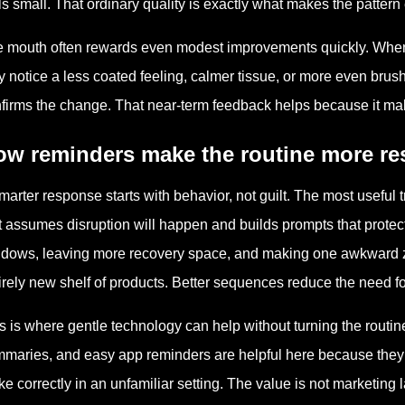
ls small. That ordinary quality is exactly what makes the pattern
 mouth often rewards even modest improvements quickly. When t
 notice a less coated feeling, calmer tissue, or more even brush
firms the change. That near-term feedback helps because it mak
w reminders make the routine more res
marter response starts with behavior, not guilt. The most useful t
t assumes disruption will happen and builds prompts that prote
dows, leaving more recovery space, and making one awkward zo
irely new shelf of products. Better sequences reduce the need for
s is where gentle technology can help without turning the routine
maries, and easy app reminders are helpful here because they 
e correctly in an unfamiliar setting. The value is not marketing