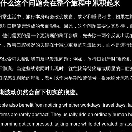
什么这个问题会在整个旅程中累积起来
日常生活中，旅行本身就会改变饮食、饮水和睡眠习惯，如果在
惯对口腔健康造成的负面影响。因此，这个问题需要认真对待，
。他们需要的是一个更清晰的刷牙步骤，先去除一两个反复出现
下，改善口腔状况的关键在于减少重复的刺激因素，而不是进行
些线索可以帮助我们及早发现问题：例如，旅行日刷牙时间缩短
不彻底。当这些线索同时出现时，往往比等待疼痛或明显的口腔
口腔感觉粗糙的程度，都可以作为早期预警信号，提示刷牙流程
期波动仍然会留下切实的痕迹。
ple also benefit from noticing whether workdays, travel days, la
terns are rarely abstract. They usually ride on ordinary human 
 morning got compressed, talking more while dehydrated, or ass