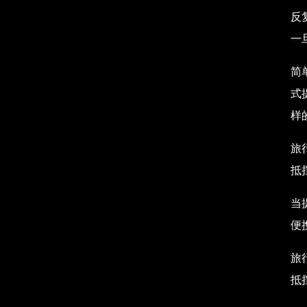
反
一
简
式
样
旅
抵
当
便
旅
抵