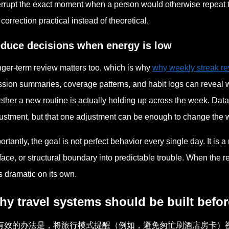
errupt the exact moment when a person would otherwise repeat t
 correction practical instead of theoretical.
duce decisions when energy is low
ger-term review matters too, which is why
why weekly streak re
sion summaries, coverage patterns, and habit logs can reveal
ther a new routine is actually holding up across the week. Data 
ustment, but that one adjustment can be enough to change the who
ortantly, the goal is not perfect behavior every single day. It is
face, or structural boundary into predictable trouble. When the 
s dramatic on its own.
y travel systems should be built before
有效的办法是，将旅行模式提醒（例如，避免匆忙刷酒店房卡）