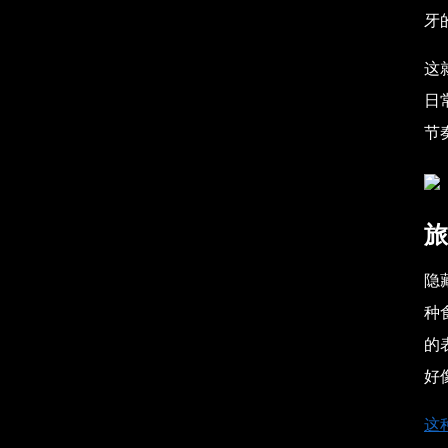
牙
这
日
节
旅
隐
种
的
好
这