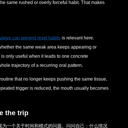
he same rushed or overly forceful habit. That makes
views can prevent reset habits
is relevant here.
 whether the same weak area keeps appearing or
is only useful when it leads to one concrete
le trajectory of a recurring oral pattern.
 a routine that no longer keeps pushing the same tissue,
repeated trigger is reduced, the mouth usually becomes
 the trip
视为一个关于时间和模式的问题。问问自己：什么情况