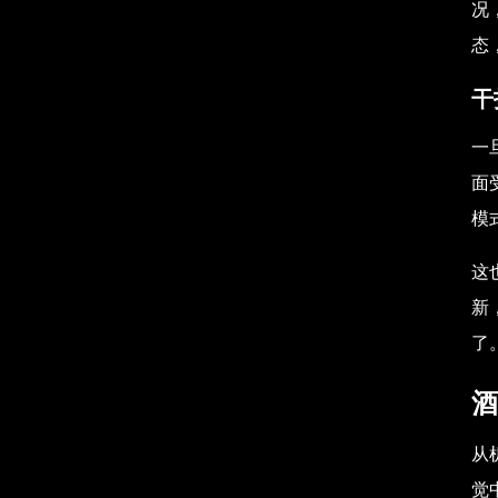
况
态
干
一
面
模
这
新
了
酒
从
觉