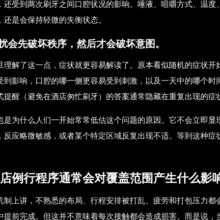
，还受到两次刷牙之间口腔状况的影响。唾液、咀嚼方式、温度
，还是会保持轻微的失衡状态。
扰会先破坏秩序，然后才会破坏意图。
旦理解了这一点，症状就更容易解读了。原本看似随机的症状开
受到影响，口腔的哪一侧更容易受到刺激，以及一天中的哪个时
式提醒（避免在酒店匆忙刷牙）的答案通常隐藏在重复出现的症
也是为什么人们一开始常常低估这个问题的原因。它不会立即显
，反应略微敏感，或者某个特定区域反复出现不适。等到这种症
。
店例行程序通常会对覆盖范围产生什么影
机制上讲，不熟悉的布局、行程安排被打乱、疲劳和打包压力都
中提前完成。但这并不意味着每次接触都会造成损害。而是说，