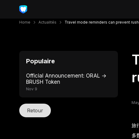
Home
Actualités
Travel mode reminders can prevent rush
T
Populaire
r
Official Announcement: ORAL →
BRUSH Token
Nov 9
May
Retour
旅
多