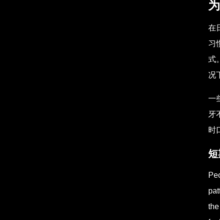
为
在
习
式
况
一
牙
时
短
Peo
pat
the