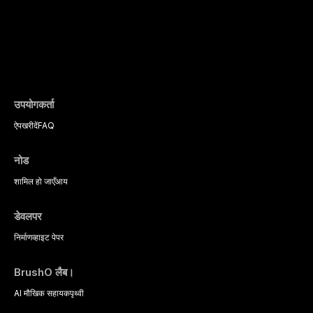
उपयोगकर्ता
ऐप
खरीदें
FAQ
नोड
शामिल हो जाएँ
आय
डेवलपर
निर्माण
व्हाइट पेपर
BrushO लैब।
AI मौखिक सहायक
पृथ्वी