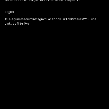
समुदाय
X
Telegram
Medium
Instagram
Facebook
TikTok
Pinterest
YouTube
Linktree
मीडिया किट
एक मौखिक स्वास्थ्य डेटा नेटवर्क जल्दी और कम लागत पर इस तरह से बनाएं जिसमें हर कोई भाग ले सके।
©
2026
DeIoT Labs
. All rights reserved.
Address: RM 1427, 14/F RADIO CITY 505, HENNESSY RD CAUSEWAY BAY, HONG
KONG
Code: 000000
Phone: +852-53758652
Email: customerservice@brusho.com