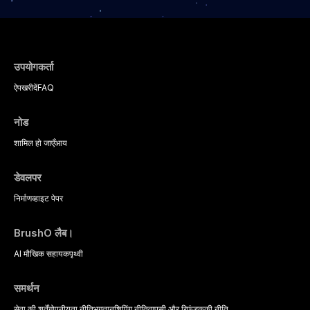
उपयोगकर्ता
ऐप
खरीदें
FAQ
नोड
शामिल हो जाएँ
आय
डेवलपर
निर्माण
व्हाइट पेपर
BrushO लैब।
AI मौखिक सहायक
पृथ्वी
समर्थन
सेवा की शर्तें
गोपनीयता नीति
भुगतान
शिपिंग नीति
वापसी और रिफंड
कुकी नीति