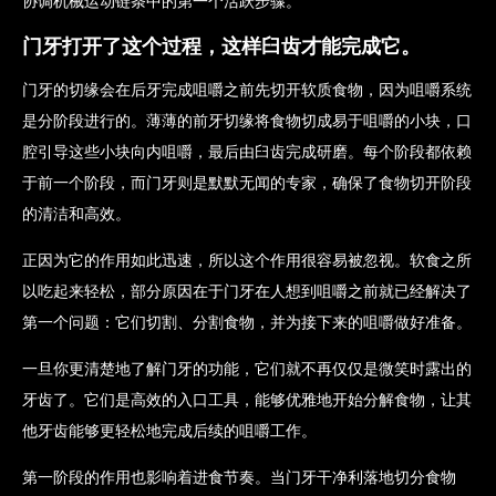
协调机械运动链条中的第一个活跃步骤。
门牙打开了这个过程，这样臼齿才能完成它。
门牙的切缘会在后牙完成咀嚼之前先切开软质食物，因为咀嚼系统
是分阶段进行的。薄薄的前牙切缘将食物切成易于咀嚼的小块，口
腔引导这些小块向内咀嚼，最后由臼齿完成研磨。每个阶段都依赖
于前一个阶段，而门牙则是默默无闻的专家，确保了食物切开阶段
的清洁和高效。
正因为它的作用如此迅速，所以这个作用很容易被忽视。软食之所
以吃起来轻松，部分原因在于门牙在人想到咀嚼之前就已经解决了
第一个问题：它们切割、分割食物，并为接下来的咀嚼做好准备。
一旦你更清楚地了解门牙的功能，它们就不再仅仅是微笑时露出的
牙齿了。它们是高效的入口工具，能够优雅地开始分解食物，让其
他牙齿能够更轻松地完成后续的咀嚼工作。
第一阶段的作用也影响着进食节奏。当门牙干净利落地切分食物