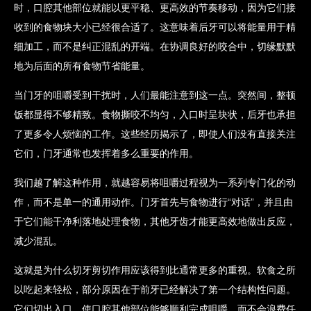
时，口腔其他部位就能以更平稳、更高效的节奏移动，因为它们接
收到的食物块大小已经很合适了。这意味着后牙可以将能量用于精
细加工，而不是纠正混乱的开端。在协调良好的咬合中，切缘默默
地为后面的所有食物节省能量。
当门牙的咀嚼受到干扰时，人们最能注意到这一点。突然间，整顿
饭都显得不够精致。食物撕咬不均匀，入口时呈块状，后牙也承担
了更多令人烦恼的工作。这些经历揭示了，即使人们没有直接关注
它们，门牙通常也发挥着多么重要的作用。
我们越了解这种作用，就越容易将咀嚼过程视为一系列专门化的动
作，而不是单一的通用动作。门牙首先与食物进行“对话”，并且由
于它们能干净利落地处理食物，其他牙齿才能更高效地做出反应，
减少混乱。
这就是为什么切牙剪切作用应该得到比通常更多的重视。软食之所
以吃起来轻松，部分原因在于前牙已经解决了第一个结构性问题。
它们切出入口，使口腔其他部位能够顺利完成咀嚼，而不会浪费任