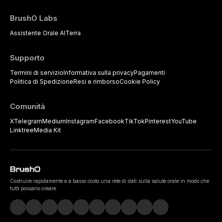
BrushO Labs
Assistente Orale AI
Terra
Supporto
Termini di servizio
Informativa sulla privacy
Pagamenti
Politica di Spedizione
Resi e rimborso
Cookie Policy
Comunità
X
Telegram
Medium
Instagram
Facebook
TikTok
Pinterest
YouTube
Linktree
Media Kit
Costruire rapidamente e a basso costo una rete di dati sulla salute orale in modo che
tutti possano creare.