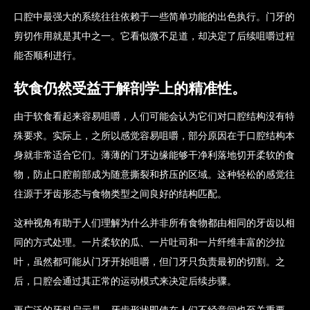
口腔中最强大的系统往往依赖于一些简单功能的出色执行。门牙的
剪切作用就是其中之一。它看似微不足道，却决定了后续咀嚼过程
能否顺利进行。
软食仍然受益于解剖学上的精准性。
由于软食看起来容易咀嚼，人们可能会认为它们对口腔结构没有特
殊要求。实际上，之所以感觉容易咀嚼，部分原因在于口腔结构本
身就非常适合它们。薄薄的门牙边缘能够干净利落地切开柔软的食
物，防止口腔前部成为随意撕裂和挤压的区域。这种轻松的感觉往
往源于牙齿形态与食物类型之间良好的结构匹配。
这种视角有助于人们理解为什么并非所有食物都由相同的牙齿以相
同的方式处理。一片柔软的瓜、一片吐司和一片纤维丰富的沙拉
叶，虽然都可能从门牙开始咀嚼，但门牙只负责最初的切割。之
后，口腔会通过其正常的运动模式来决定后续步骤。