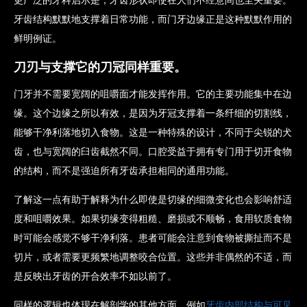
更广泛的牙科启示是，牙齿形状即使在人们不经意间也至关重要。
牙齿结构默默地支撑着日常功能，而门牙边缘正是这种默默作用的
鲜明例证。
刀刃与支撑它的刀冠同样重要。
门牙并不需要宽阔的咀嚼面才能发挥作用。它的主要功能集中在边
缘。这个边缘之所以有效，是因为牙冠支撑着一条纤细的切割线，
能够干净利落地切入食物。这是一种特殊的设计，不同于尖锐的犬
齿，也与宽阔的臼齿截然不同。口腔受益于拥有专门用于切开食物
的结构，而不是强迫所有牙齿承担相同的通用功能。
了解这一点有助于解释为什么即使是切缘的细微变化也会影响舒适
度和咀嚼效果。如果切缘变得粗糙、磨损或不顺畅，食用软质食物
时可能会感觉不够干净利落。患者可能会注意到食物被撕扯而不是
切片，或者需要更频繁地调整咬合位置。这些并非偶然的不适，而
是反映出牙齿的开合效率不如以前了。
同样的逻辑也体现在解剖学的其他方面，例如
牙齿内部结构与可见