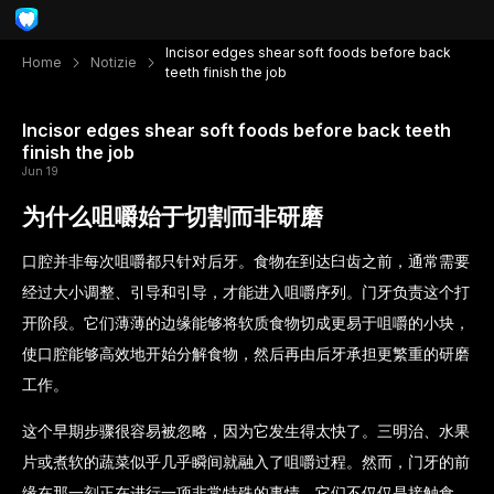
Incisor edges shear soft foods before back
Home
Notizie
teeth finish the job
Incisor edges shear soft foods before back teeth
finish the job
Jun 19
为什么咀嚼始于切割而非研磨
口腔并非每次咀嚼都只针对后牙。食物在到达臼齿之前，通常需要
经过大小调整、引导和引导，才能进入咀嚼序列。门牙负责这个打
开阶段。它们薄薄的边缘能够将软质食物切成更易于咀嚼的小块，
使口腔能够高效地开始分解食物，然后再由后牙承担更繁重的研磨
工作。
这个早期步骤很容易被忽略，因为它发生得太快了。三明治、水果
片或煮软的蔬菜似乎几乎瞬间就融入了咀嚼过程。然而，门牙的前
缘在那一刻正在进行一项非常特殊的事情。它们不仅仅是接触食