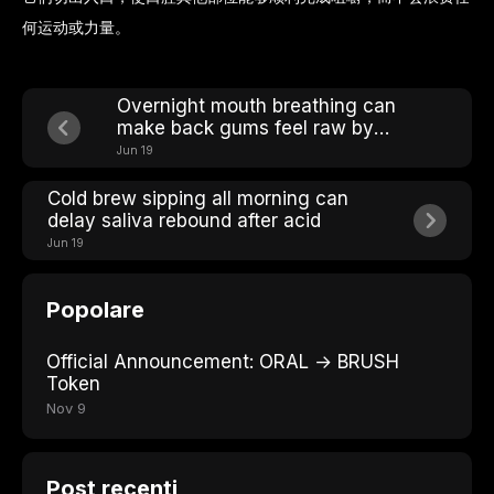
何运动或力量。
Overnight mouth breathing can
make back gums feel raw by
breakfast
Jun 19
Cold brew sipping all morning can
delay saliva rebound after acid
Jun 19
Popolare
Official Announcement: ORAL → BRUSH
Token
Nov 9
Post recenti