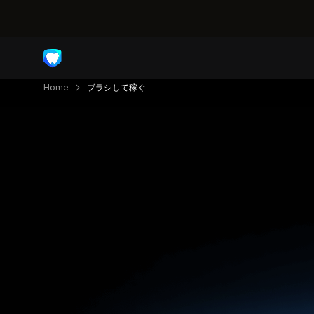
Home
ブラシして稼ぐ