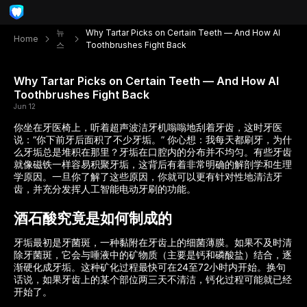
뉴
Why Tartar Picks on Certain Teeth — And How AI
Home
스
Toothbrushes Fight Back
Why Tartar Picks on Certain Teeth — And How AI
Toothbrushes Fight Back
Jun 12
你坐在牙医椅上，听着超声波洁牙机嗡嗡地刮着牙齿，这时牙医
说：“你下前牙后面积了不少牙垢。” 你心想：我每天都刷牙，为什
么牙垢总是堆积在那里？牙垢在口腔内的分布并不均匀。有些牙齿
就像磁铁一样容易积聚牙垢，这背后有着非常明确的解剖学和生理
学原因。一旦你了解了这些原因，你就可以更有针对性地清洁牙
齿，并充分发挥人工智能电动牙刷的功能。
酒石酸究竟是如何制成的
牙垢最初是牙菌斑，一种黏附在牙齿上的细菌薄膜。如果不及时清
除牙菌斑，它会与唾液中的矿物质（主要是钙和磷酸盐）结合，逐
渐硬化成牙垢。这种矿化过程最快可在24至72小时内开始。换句
话说，如果牙齿上的某个部位两三天不清洁，钙化过程可能就已经
开始了。