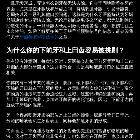
一旦牙垢形成，无论怎么刷牙都无法去除。它会牢固地附着在牙齿
表面，尤其是在牙龈线和牙齿之间，持续刺激牙龈，引发牙龈炎、
牙周炎以及一系列其他口腔问题。这就是为什么牙医坚持认为牙垢
只能通过专业清洁去除。无论牙刷的刷毛多么坚硬，都无法刮除已
经硬化的牙垢。一旦牙龈因长期刺激而开始萎缩，这种损伤往往是
永久性的。如需了解更多关于牙龈早期预警信号的信息，请参阅我
们关于
牙龈萎缩早期信号的
文章。
为什么你的下前牙和上臼齿容易被挑剔？
你有没有注意到，每次洗牙时，牙医都会刮掉下前牙背面和上臼齿
颊侧的大部分牙菌斑？这并非巧合，而是与唾液腺开口的位置直接
相关。
你体内有三对主要的唾液腺：腮腺、颌下腺和舌下腺。颌下腺和舌
下腺的开口就在下前牙的后方。这意味着每次你分泌唾液时，富含
矿物质的唾液流首先会流经这片区域。这些钙和磷酸盐矿物质，再
加上牙菌斑的滋养，会加速牙菌斑的钙化过程。因此，下前牙内侧
就成了牙垢的温床。
另一个容易积聚牙垢的部位是上臼齿的颊侧。腮腺导管开口于此，
分泌的唾液会流过牙齿表面，同样会加速牙垢的形成。
简而言之：靠近唾液腺开口的牙齿会优先接触到富含矿物质的唾
液，这对于牙齿再矿化非常有利，但如果存在牙菌斑，也会加速牙