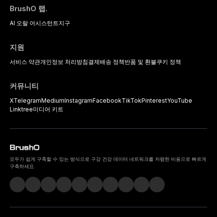
BrushO 랩.
AI 오랄 어시스턴트
지구
지원
서비스 약관
개인정보 처리방침
결제
배송 정책
반품 및 환불
쿠키 정책
커뮤니티
X
Telegram
Medium
Instagram
Facebook
TikTok
Pinterest
YouTube
Linktree
미디어 키트
모두가 쉽게 구축할 수 있는 방식으로 구강 건강 데이터 네트워크를 저렴한 비용으로 빠르게
구축하세요.