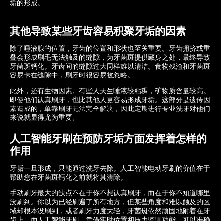
垢的形成。
其他导致某些牙齿容易积聚牙垢的因素
除了唾液腺的位置，牙齿的位置和形状也至关重要。牙齿拥挤或重
叠会形成刷毛无法触及的缝隙，为牙菌斑提供藏身之处，最终导致
牙菌斑钙化。牙齿间的缝隙过大同样难以清洁。食物残渣和牙菌斑
容易卡在缝隙中，刷牙时很容易被忽略。
此外，还有生物因素。有些人天生唾液较粘稠，矿物质含量较高。
即使他们认真刷牙，也比其他人更容易形成牙垢。这部分是遗传因
素造成的，单靠刷牙无法完全解决，因此定期进行专业洗牙对他们
来说就显得尤为重要。
人工智能牙刷在预防牙垢方面发挥着怎样的
作用
牙垢一旦形成，只能通过洗牙去除。人工智能电动牙刷的价值在于
帮助您在牙菌斑钙化之前就将其清除。
手动刷牙最大的缺点不在于你不想认真刷牙，而在于你不知道哪里
没刷到。你以为已经刷遍了所有地方，但某些角度和难以触及的区
域却根本没刷到，或者刷牙力度太轻，牙菌斑依然顽固地附着在牙
齿上。而人工智能牙刷，凭借实时位置和压力​​监测功能，可以准确