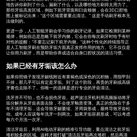
地告诉你刷到了什么，漏刷了什么，以及哪些地方刷得太用力了。
那些牙垢高发区域，例如下前牙背面和臼齿颊侧，会在3D口腔地
图上被标记出来：“这个区域需要重点清洁。” 这是手动刷牙根本无
法做到的。
更进一步，人工智能牙刷会学习你的刷牙记录。如果它检测到某种
规律，例如你总是忽略下前牙内侧，它会在你每次刷牙时给予有针
对性的提醒：“不要忘记刷下前牙内侧。”这种个性化的持续指导正
是人工智能牙刷在预防牙垢方面真正发挥作用的地方。它不仅仅是
让你用力刷牙，而是帮助你养成适合自身口腔状况的清洁习惯。
如果已经有牙垢该怎么办
如果你照镜子发现牙龈线附近有黄褐色或深色的沉积物，用指甲刮
不掉，那几乎可以肯定是牙垢。到了这个阶段，再贵的牙刷或高级
牙膏也去除不了。你唯一的选择是进行专业的牙齿清洁。
洗牙并不可怕，也不会损伤牙齿。超声波洁牙机利用高频振动将牙
垢分解并从牙齿表面去除，不会使牙釉质变薄。真正的危险在于多
年不清理牙垢，这会导致牙龈萎缩、牙周袋形成，最终导致牙齿松
动。成年人应该每年洗牙一到两次。如果牙垢容易形成，可以考虑
每六个月洗一次牙。
清洁牙齿后，利用AI电动牙刷的精准引导功能，重点清洁之前牙垢
堆积较多的区域。这样才能打破“清洁后牙垢再次堆积，然后再清