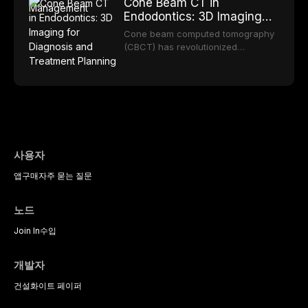
Cone Beam CT in
instruments that now rival and, in
junction with exposure of the root
Endodontics: 3D Imaging
several key metr
surface, is a prevalent condition
for Diagnosis and
affecting a substantial proportion of
Cone beam computed tomography
Treatment Planning
the adult population.
(CBCT) has revolutionized
Epidemiological studies report that
endodontic diagnosis and
approximately 50% of adults exhibit
treatment planning by providing
three-dimensional imaging that
overcomes the inherent limitations
of conventional periapical
radiography. While two-dimensional
radiographs remain the first-line
imaging modality for endo
사용자
앱
구매
자주 묻는 질문
노드
Join In
수입
개발자
건설
화이트 페이퍼