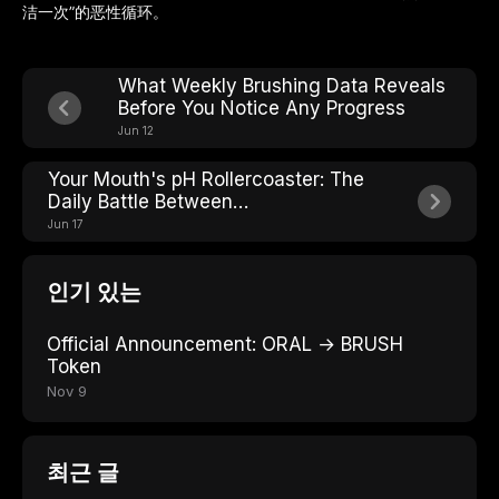
洁一次”的恶性循环。
What Weekly Brushing Data Reveals
Before You Notice Any Progress
Jun 12
Your Mouth's pH Rollercoaster: The
Daily Battle Between
Demineralization and
Jun 17
Remineralization
인기 있는
Official Announcement: ORAL → BRUSH
Token
Nov 9
최근 글