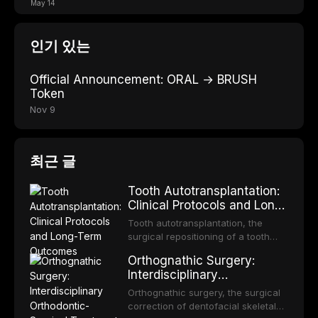
May 14
인기 있는
Official Announcement: ORAL → BRUSH
Token
Nov 9
최근 글
Tooth Autotransplantation:
Clinical Protocols and Long-
Term Outcomes
Tooth autotransplantation, the
surgical repositioning of a tooth
from one site to another within the
Orthognathic Surgery:
same individual, represents one of
Interdisciplinary
the most biologically elegant
Orthodontic-Surgical
solutions in restorative dentistry.
Orthognathic surgery, the surgical
Treatment Planning
Unlike dental implants, which rely
correction of dentofacial skeletal
on osseointegration of a titanium