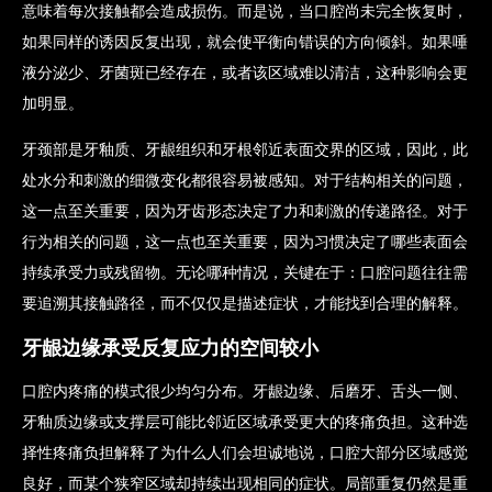
意味着每次接触都会造成损伤。而是说，当口腔尚未完全恢复时，
如果同样的诱因反复出现，就会使平衡向错误的方向倾斜。如果唾
液分泌少、牙菌斑已经存在，或者该区域难以清洁，这种影响会更
加明显。
牙颈部是牙釉质、牙龈组织和牙根邻近表面交界的区域，因此，此
处水分和刺激的细微变化都很容易被感知。对于结构相关的问题，
这一点至关重要，因为牙齿形态决定了力和刺激的传递路径。对于
行为相关的问题，这一点也至关重要，因为习惯决定了哪些表面会
持续承受力或残留物。无论哪种情况，关键在于：口腔问题往往需
要追溯其接触路径，而不仅仅是描述症状，才能找到合理的解释。
牙龈边缘承受反复应力的空间较小
口腔内疼痛的模式很少均匀分布。牙龈边缘、后磨牙、舌头一侧、
牙釉质边缘或支撑层可能比邻近区域承受更大的疼痛负担。这种选
择性疼痛负担解释了为什么人们会坦诚地说，口腔大部分区域感觉
良好，而某个狭窄区域却持续出现相同的症状。局部重复仍然是重