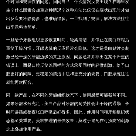
个时间和规律性的问题。问问自己：什么情况反复出现？在哪里发
生？什么因素会加重这种情况？这种方法比仅仅在症状出现时才做
出反应要冷静得多，也准确得多。一旦找到了规律，解决方法往往
出乎意料地简单。
一旦给予牙龈组织更多恢复时间，轻柔清洁，并停止在美白疗程后
重复干燥习惯，牙龈边缘的反应通常会降低。这才是美白贴片会刺
激已经干燥的牙龈边缘的真正原因。问题通常并非出在某个严重的
错误上，而是口腔反复以同样的方式承受同样的轻微刺激。给予口
腔更好的间隔、更稳定的清洁手法和更充分的恢复，口腔系统往往
就能再次配合。
同一款产品，在不同的牙龈组织状态下，使用感受可能截然不同。
如果牙龈水分充足，美白产品对牙龈的耐受性会比干燥的通勤、长
时间讲话或整夜张口呼吸后好得多。因此，使用时间和牙龈组织状
态都至关重要。美容护理的最佳效果，莫过于避免在可预防的刺激
之上叠加使用产品。