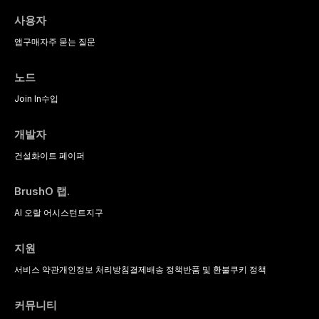
bone quality, medical comorbidities,
clinically significant drug
and maintenance protocols.
interactions relevant to everyday
사용자
dental practice, with emphasis on
앱
구매
자주 묻는 질문
evidence-based prescribing and
the management of medically
complex patients.
노드
Join In
수입
개발자
건설
화이트 페이퍼
BrushO 랩.
AI 오랄 어시스턴트
지구
지원
서비스 약관
개인정보 처리방침
결제
배송 정책
반품 및 환불
쿠키 정책
커뮤니티