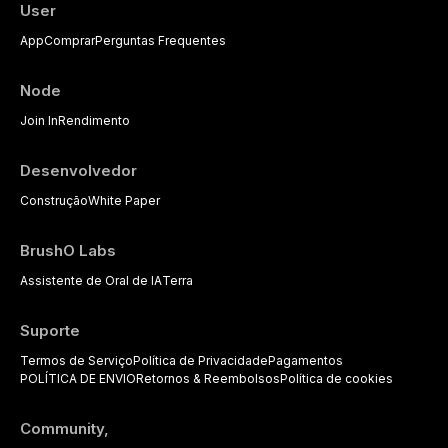
and maintenance protocols.
interactions relevant to everyday
User
dental practice, with emphasis on
App
Comprar
Perguntas Frequentes
evidence-based prescribing and
the management of medically
complex patients.
Node
Join In
Rendimento
Desenvolvedor
Construção
White Paper
BrushO Labs
Assistente de Oral de IA
Terra
Suporte
Termos de Serviço
Política de Privacidade
Pagamentos
POLÍTICA DE ENVIO
Retornos & Reembolsos
Política de cookies
Community,