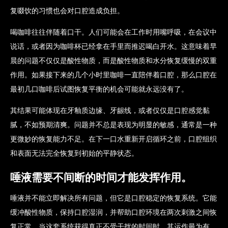
复啜饮的习惯也会对口腔造成负担。
喝咖啡往往伴随着口干。人们可能会在工作时用嘴呼吸，在会议中
说话，或者因为咖啡杯已经拿在手里而推迟喝白开水。这意味着早
晨的问题不仅仅是酸性物质，而是酸性物质和水分恢复缓慢的双重
作用。如果接下来的几个小时里咖啡一直陪伴着口腔，那么口腔在
最初几口咖啡后试图恢复平衡的机会可能就永远没有了。
其结果可能体现在牙釉质边缘、牙龈线，或者仅仅是口腔感觉黏
腻，不如预期清爽。问题并不总是表现为明显的敏感，通常是一种
更微妙的恢复能力不足。在下一口水重新开启循环之前，口腔组织
和表面无法完全恢复到初始的平静状态。
唾液需要不间断的时间才能发挥作用。
唾液并不能立即解决所有问题，但它是口腔稳定的恢复系统。它能
缓冲酸性物质，保持口腔湿润，并帮助口腔环境在两次刺激之间恢
复正常。当这套系统获得真正不受干扰的时间时，其运作最为有