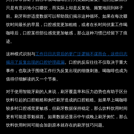
只是有意识地小口啜饮，而实际上却是反复地、频繁地回到杯子
前。刷牙和舒适度数据可以帮助我们揭示这种循环。如果在每次啜
饮时间最长的早晨，口腔感觉更加粗糙，或者在长时间伏案工作喝
咖啡后，口腔某些部位感觉更加敏感，那么这种习惯已经留下了痕
迹。
这种模式识别与
工作日日志背后的更广泛逻辑不谋而合，这些日志
揭示了反复出现的口腔护理疏漏
。口腔的反应往往不仅取决于重大
事件，也取决于围绕工作行为反复出现的细微刺激。喝咖啡也成为
值得仔细解读的又一个节奏。
对于使用智能牙刷的人来说，刷牙覆盖率和压力趋势也有助于区分
饮料引起的口腔粗糙和匆忙刷牙造成的口腔粗糙。如果早上喝咖啡
较多时口腔感觉更敏感，但刷牙数据保持稳定，那么饮料饮用时间
更有可能是罪魁祸首。如果数据还显示中午或晚上刷牙匆忙，那么
饮料饮用时间可能会加剧原本就存在的刷牙技巧问题。