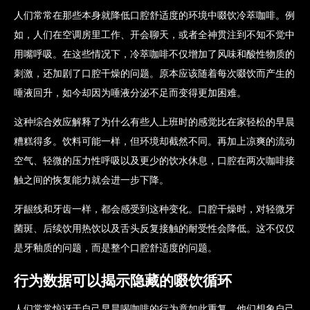
人们常常在那些本身就降低口腔舒适度的环境中啜饮冷萃咖啡。例
如，人们在空调房里工作、开会聊天，或者全神贯注到不知不觉中
用嘴呼吸。在这些情况下，冷萃咖啡不仅增加了风味和酸性物质的
刺激，还加剧了口腔干燥的问题。原本应该随着每次啜饮而产生的
唾液回升，如今却因为唾液分泌不足而变得更加困难。
这种综合效应解释了为什么有些人上班时的感觉比在家轻松的早晨
糟糕得多。饮料可能一样，但环境却截然不同。再加上凉爽的流动
空气、轻微的压力性呼吸以及更少的饮水休息，口腔在两次咖啡接
触之间的恢复能力就会进一步下降。
牙龈线和牙齿一样，都会感受到这种变化。口腔干燥时，对轻微牙
菌斑、后续饮用热饮以及舌头反复接触的耐受性会降低。这不仅仅
是牙釉质的问题，而是整个口腔舒适度的问题。
行为数据可以揭示隐藏的啜饮循环
人们常常惊讶于自己早晨喝咖啡的行为竟如此重复。他们想象自己