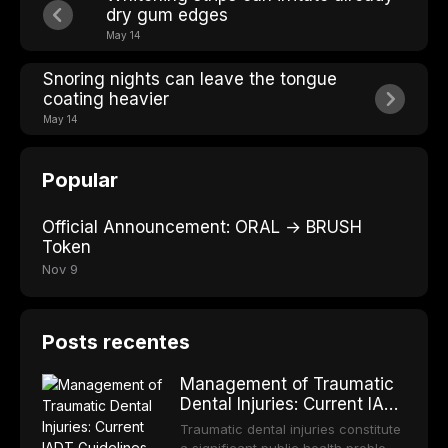
dry gum edges
May 14
Snoring nights can leave the tongue
coating heavier
May 14
Popular
Official Announcement: ORAL → BRUSH
Token
Nov 9
Posts recentes
Management of Traumatic
Dental Injuries: Current IADT
Guidelines and Clinical
Traumatic dental injuries constitute
Protocols