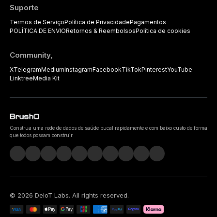
Suporte
Termos de Serviço
Política de Privacidade
Pagamentos
POLÍTICA DE ENVIO
Retornos & Reembolsos
Política de cookies
Community,
X
Telegram
Medium
Instagram
Facebook
TikTok
Pinterest
YouTube
Linktree
Media Kit
Construa uma rede de dados de saúde bucal rapidamente e com baixo custo de forma
que todos possam construir.
©
2026
DeIoT Labs
. All rights reserved.