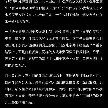
个时间和规律性的问题。问问自己：什么情况反复出现？在哪里发
生？什么因素会加重这种情况？这种方法比仅仅在症状出现时才做
出反应要冷静得多，也准确得多。一旦找到了规律，解决方法往往
出乎意料地简单。
一旦给予牙龈组织更多恢复时间，轻柔清洁，并停止在美白疗程后
重复干燥习惯，牙龈边缘的反应通常会降低。这才是美白贴片会刺
激已经干燥的牙龈边缘的真正原因。问题通常并非出在某个严重的
错误上，而是口腔反复以同样的方式承受同样的轻微刺激。给予口
腔更好的间隔、更稳定的清洁手法和更充分的恢复，口腔系统往往
就能再次配合。
同一款产品，在不同的牙龈组织状态下，使用感受可能截然不同。
如果牙龈水分充足，美白产品对牙龈的耐受性会比干燥的通勤、长
时间讲话或整夜张口呼吸后好得多。因此，使用时间和牙龈组织状
态都至关重要。美容护理的最佳效果，莫过于避免在可预防的刺激
之上叠加使用产品。