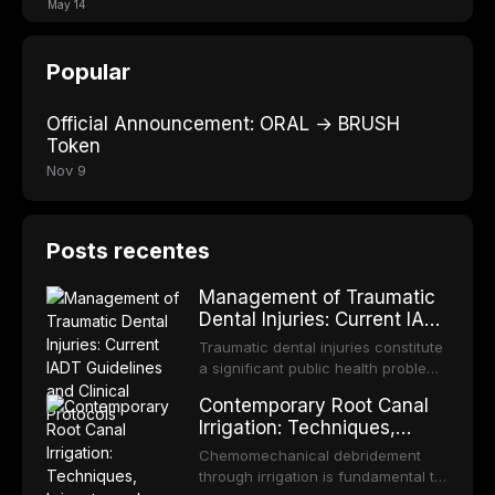
May 14
Popular
Official Announcement: ORAL → BRUSH
Token
Nov 9
Posts recentes
Management of Traumatic
Dental Injuries: Current IADT
Guidelines and Clinical
Traumatic dental injuries constitute
Protocols
a significant public health problem,
particularly among children and
Contemporary Root Canal
adolescents, with approximately
Irrigation: Techniques,
one-third of individuals
Irrigants, and Activation
experiencing a dental trauma
Chemomechanical debridement
Methods
before adulthood. The International
through irrigation is fundamental to
Association of Dental Traumatology