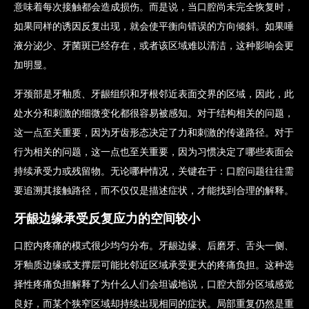
意味着每次接触都会造成损伤。而是说，当口腔尚未完全恢复时，
如果同样的诱因反复出现，就会使平衡向错误的方向倾斜。如果唾
液分泌少、牙菌斑已经存在，或者该区域难以清洁，这种影响会更
加明显。
牙颈部是牙釉质、牙龈组织和牙根邻近表面交界的区域，因此，此
处水分和刺激的细微变化都很容易被感知。对于结构相关的问题，
这一点至关重要，因为牙齿形态决定了力和刺激的传递路径。对于
行为相关的问题，这一点也至关重要，因为习惯决定了哪些表面会
持续承受力或残留物。无论哪种情况，关键在于：口腔问题往往需
要追溯其接触路径，而不仅仅是描述症状，才能找到合理的解释。
牙龈边缘承受反复应力的空间较小
口腔内疼痛的模式很少均匀分布。牙龈边缘、后磨牙、舌头一侧、
牙釉质边缘或支撑层可能比邻近区域承受更大的疼痛负担。这种选
择性疼痛负担解释了为什么人们会坦诚地说，口腔大部分区域感觉
良好，而某个狭窄区域却持续出现相同的症状。局部重复仍然是重