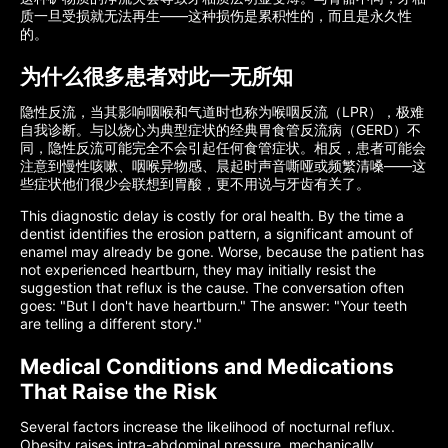
质一旦受损就无法再生——这种损伤是累积性的，而且是永久性
的。
为什么很多患者对此一无所知
隐性反流，当其影响咽喉和气道时也称为喉咽反流（LPR），极难
自我诊断。与以烧心为典型症状的经典胃食管反流病（GERD）不
同，隐性反流可能完全不会引起任何食管症状。相反，患者可能会
注意到慢性咳嗽、咽喉异物感、晨起时声音嘶哑或频繁清嗓——这
些症状他们很少会联想到胃酸，更不用说与牙齿有关了。
This diagnostic delay is costly for oral health. By the time a
dentist identifies the erosion pattern, a significant amount of
enamel may already be gone. Worse, because the patient has
not experienced heartburn, they may initially resist the
suggestion that reflux is the cause. The conversation often
goes: "But I don't have heartburn." The answer: "Your teeth
are telling a different story."
Medical Conditions and Medications
That Raise the Risk
Several factors increase the likelihood of nocturnal reflux.
Obesity raises intra-abdominal pressure, mechanically