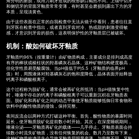
角分明的磨损，或用力刷牙造成的楔形缺口截​​然不同。上颌中切牙
和侧切牙的背面牙釉质常常变薄，有时甚至会磨损到露出下方的牙
本质，呈现淡黄色。
由于这些表面在正常的自我检查中无法从镜子中看到，患者往往直
到牙医在检查中指出，或者直到牙齿对冷、热或甜的刺激变得敏
感，才意识到牙齿的损伤，这表明保护性的牙釉质层已被破坏。
机制：酸如何破坏牙釉质
牙釉质约96%（按重量计）由矿物质构成，主要成分是排列成高度
有序的棒状或棱柱状的羟基磷灰石晶体。这种矿物结构硬度极高，
但化学性质易受酸腐蚀。当pH值低于约5.5（牙釉质的临界pH
值）时，周围液体对羟基磷灰石的饱和度降低，晶体表面开始释放
钙离子和磷酸根离子。
这个过程称为脱矿化，通常会被再矿化所抵消：当pH值恢复中性
时，唾液中存在的钙离子和磷酸根离子可以重新沉积在牙釉质表
面。脱矿化和再矿化之间的动态平衡使牙釉质能够抵御日常食物和
饮料中的酸性物质的侵蚀，保持完整。
夜间反流会以两种方式打破这种平衡。首先，酸性物质的暴露时间
延长，使牙釉质脱矿化提前数小时开始。其次，在深度睡眠期间，
唾液分泌——牙釉质再矿化的载体——几乎停止。牙釉质表面会持
续数小时流失矿物质，没有任何恢复的机会。数月乃至数年下来，
这种矿物质的净流失会导致牙釉质层明显变薄。与骨骼不同，牙釉