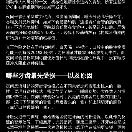
咽动作大约每分钟一次，机械性地清除食道内的胃酸。所有这些保
护机制在睡眠期间都会减弱或消失。
夜间平躺会消除重力优势。深度睡眠期间，唾液分泌几乎降至零。
吞咽反射受到抑制。如果下食管括约肌（连接胃和食管的肌肉瓣
膜）不适当地放松，胃酸就会积聚在食管中，甚至进入口腔。牙齿
表面的pH值会骤降至4.0以下，远低于羟基磷灰石（构成牙釉质的
矿物质）开始溶解的临界值。
真正危险之处在于持续时间。白天喝一杯橙汁，口腔中的酸性物质
可能只会持续20到30分钟，之后唾液才能将pH值恢复到中性。而
夜间胃食管反流则可能使牙齿长时间浸泡在酸性环境中，没有唾液
缓冲来阻止这种侵蚀。
哪些牙齿最先受损——以及原因
夜间反流引起的牙齿侵蚀模式在不同患者之间表现出惊人的一致
性，要理解这种模式，需要简要了解一下睡眠姿势。大多数人习惯
侧卧或仰卧。在仰卧或侧卧位时，反流的胃酸容易积聚在口腔后
部，浸润下颌磨牙的舌侧（靠近舌头的一侧）和上颌切牙的腭侧
（靠近口腔顶部的一侧）。
牙医受过专门训练，会检查这些特定牙面的磨损情况，以此作为反
流的警示信号。下颌磨牙，尤其是第一和第二磨牙，其牙尖会形成
光滑平坦的磨损面——这种磨损模式与磨牙症造成的更尖锐、更棱