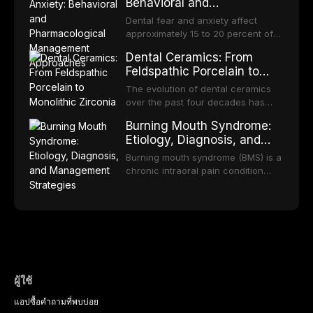
bodies regarding prophylaxis for
Behavioral and
increase quit rates. This article
increasing popularity of implant-
infective endocarditis and
Pharmacological
reviews the current evidence base
supported restorations, RPDs
Dental fear and anxiety affect
prosthetic joint infections, and
for smoking cessation interventions
Management Approaches
continue to serve a substantial
approximately 15 to 20 percent of
discusses clinical decision-making
in dental settings, outlines the 5As
patient population. This article
the adult population, with a smaller
in the context of
framework, and discusses the
Dental Ceramics: From
examines the fundamental
subset meeting criteria for specific
immunosuppression, cardiac
integration of pharmacotherapy,
Feldspathic Porcelain to
principles of RPD design, including
phobia. These conditions lead to
devices, and other special patient
behavioral counseling, and referral
Monolithic Zirconia
Kennedy classification,
avoidance of dental care,
The evolution of dental ceramics
populations.
pathways into routine dental
biomechanical considerations, and
deterioration of oral health, and
over the past four decades has
practice.
component selection, and reviews
reduced quality of life. This article
transformed restorative dentistry,
long-term clinical outcomes
Burning Mouth Syndrome:
reviews the epidemiology and
offering increasingly esthetic,
regarding patient satisfaction,
Etiology, Diagnosis, and
etiology of dental fear and anxiety,
durable, and biocompatible options.
abutment tooth survival, and the
Management Strategies
describes validated assessment
From traditional feldspathic
Burning mouth syndrome (BMS) is a
impact on oral health-related
tools, and provides an evidence-
porcelain to modern high-
chronic intraoral pain condition
quality of life.
based framework for behavioral
translucency zirconia, each
characterized by a persistent
interventions, communication
ceramic class presents distinct
burning sensation in the absence
strategies, and pharmacological
indications, advantages, and
of identifiable mucosal pathology.
approaches including nitrous oxide
limitations. This article traces the
Affecting predominantly
sedation, oral sedation, and
development of dental ceramics,
postmenopausal women, BMS
intravenous conscious sedation.
compares material properties
presents a significant diagnostic
across glass-based,
and therapeutic challenge in
polycrystalline, and resin-matrix
clinical practice. This article
ผู้ใช้
ceramic categories, and discusses
reviews current understanding of
clinical selection criteria, bonding
แอป
ซื้อ
คำถามที่พบบ่อย
its multifactorial etiology, evidence-