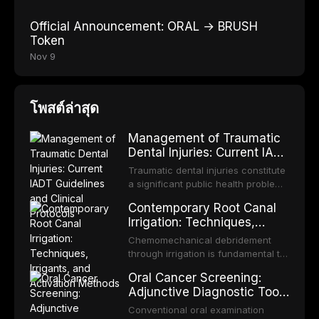
Official Announcement: ORAL → BRUSH
Token
Nov 9
โพสต์ล่าสุด
Management of Traumatic
Dental Injuries: Current IADT
Guidelines and Clinical
Traumatic dental injuries constitute
Protocols
a significant public health problem,
particularly among children and
Contemporary Root Canal
adolescents, with approximately
Irrigation: Techniques,
one-third of individuals
Irrigants, and Activation
experiencing a dental trauma
Chemomechanical debridement
Methods
before adulthood. The International
through irrigation is fundamental to
Association of Dental Traumatology
endodontic success, eliminating
Oral Cancer Screening:
periodically updates evidence-
microorganisms, dissolving organic
Adjunctive Diagnostic Tools
based guidelines for the
tissue, and removing the smear
and Clinical Decision-
management of these injuries. This
layer from the complex root canal
Conventional oral examination