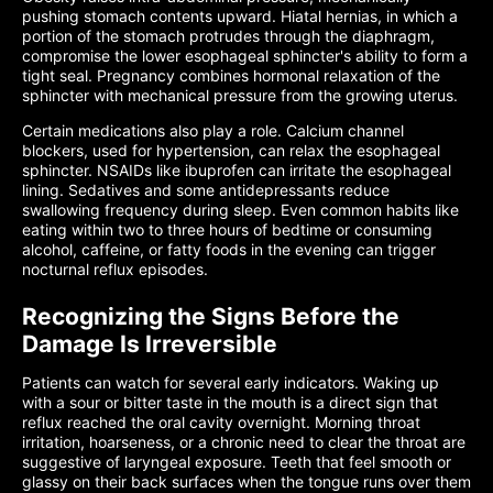
pushing stomach contents upward. Hiatal hernias, in which a
portion of the stomach protrudes through the diaphragm,
compromise the lower esophageal sphincter's ability to form a
tight seal. Pregnancy combines hormonal relaxation of the
sphincter with mechanical pressure from the growing uterus.
Certain medications also play a role. Calcium channel
blockers, used for hypertension, can relax the esophageal
sphincter. NSAIDs like ibuprofen can irritate the esophageal
lining. Sedatives and some antidepressants reduce
swallowing frequency during sleep. Even common habits like
eating within two to three hours of bedtime or consuming
alcohol, caffeine, or fatty foods in the evening can trigger
nocturnal reflux episodes.
Recognizing the Signs Before the
Damage Is Irreversible
Patients can watch for several early indicators. Waking up
with a sour or bitter taste in the mouth is a direct sign that
reflux reached the oral cavity overnight. Morning throat
irritation, hoarseness, or a chronic need to clear the throat are
suggestive of laryngeal exposure. Teeth that feel smooth or
glassy on their back surfaces when the tongue runs over them