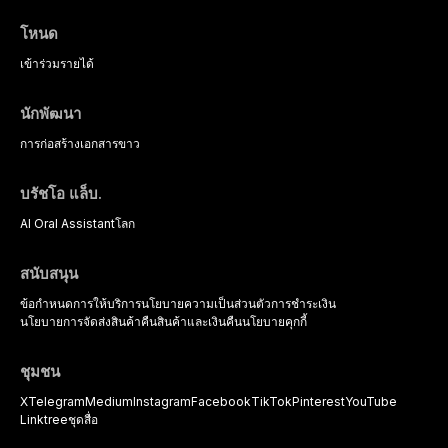
protocols, and long-term
based diagnostic criteria, and the
performance data.
pharmacological, topical, and
โหนด
psychological management
strategies available to dental
เข้าร่วม
รายได้
practitioners.
นักพัฒนา
การก่อสร้าง
เอกสารขาว
บรัชโอ แล็บ.
AI Oral Assistant
โลก
สนับสนุน
ข้อกำหนดการให้บริการ
นโยบายความเป็นส่วนตัว
การชำระเงิน
นโยบายการจัดส่งสินค้า
คืนสินค้าและเงินคืน
นโยบายคุกกี้
ชุมชน
X
Telegram
Medium
Instagram
Facebook
TikTok
Pinterest
YouTube
Linktree
ชุดสื่อ