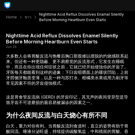
Nighttime Acid Reflux Dissolves Enamel Silently
Home
ข่าว
Before Morning Heartburn Even Starts
Nighttime Acid Reflux Dissolves Enamel Silently
Before Morning Heartburn Even Starts
Jun 26
大多数人会将胃酸反流与饱餐后胸口那股难以摆脱的灼烧感联系起
来。但还有一种更隐蔽、更不易察觉的反流形式，它发生在睡眠
中，而且在你出现任何症状之前，它就已经开始侵蚀你的牙齿了。
牙医每天都能看到这样的迹象：下臼齿咀嚼面上的碟状凹陷，上前
牙腭侧牙釉质变薄，以及一种与苏打水、柑橘类水果或用力刷牙等
常见因素不符的牙齿侵蚀模式。
这是胃食管反流病 (GERD) 的牙齿印记，其无声的夜间变异型是导
致牙齿不可逆磨损的最容易被漏诊的因素之一。
为什么夜间反流与白天烧心有所不同
白天，重力对你有利。当胃酸反流到食道时，直立的姿势有助于胃
酸回流。唾液分泌旺盛，持续提供碳酸氢盐，中和残留的胃酸。吞