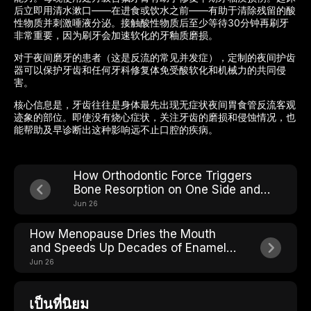
后立即用清水漱口——在进食或饮水之前——有助于清除残留的酸
性物质并刺激唾液分泌。接触酸性物质后至少等待30分钟再刷牙
非常重要，因为刷牙会加速软化的牙釉质磨损。
对于夜间磨牙的患者（这是反流的常见并发症），定制的夜间护齿
器可以保护牙齿和任何牙科修复体免受酸软化和机械力的共同侵
害。
核心信息是，牙齿往往是身体最先出现无症状夜间胃食管反流客观
迹象的部位。即使没有烧心症状，关注牙齿的磨损和侵蚀情况，也
能帮助及早诊断出这种影响远不止口腔的疾病。
How Orthodontic Force Triggers
Bone Resorption on One Side and
Building on the Other
Jun 26
How Menopause Dries the Mouth
and Speeds Up Decades of Enamel
Wear
Jun 26
เป็นที่นิยม