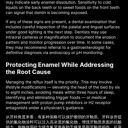
may indicate early enamel dissolution. Sensitivity to cold
liquids on the back teeth or to sweet foods on the front teeth
can signal that dentin is becoming exposed.
If any of these signs are present, a dental examination that
includes careful inspection of the palatal and lingual surfaces
under good lighting is the next step. Dentists may use
intraoral cameras or magnification to document the erosion
pattern and monitor progression over time. In some cases,
they may recommend referral to a gastroenterologist for
definitive diagnosis via endoscopy or pH monitoring.
Protecting Enamel While Addressing
the Root Cause
Managing the reflux itself is the priority. This may involve
lifestyle modifications — elevating the head of the bed by six
to eight inches, avoiding meals within three hours of sleep,
identifying and eliminating trigger foods — or medical
management with proton pump inhibitors or H2 receptor
antagonists under a physician's guidance.
从牙科角度来看，有多种策略可以保护脆弱的牙釉质。牙科诊所提
供的氟化物涂料可以注入高浓度的氟化物，增强牙釉质表面的抗酸
能力。每晚使用处方级含氟牙膏有助于修复早期牙釉质损伤。起床