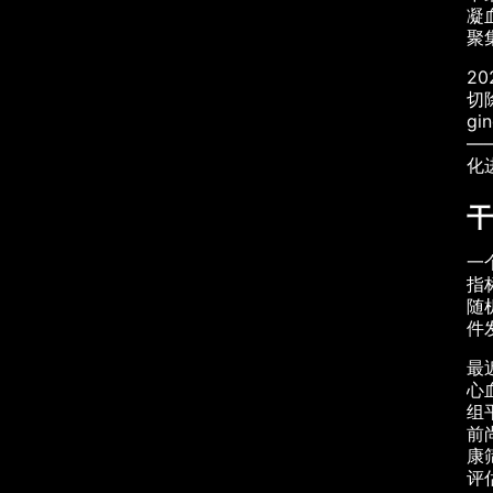
凝
聚
2
切
g
—
化
干
一
指
随
件
最
心
组
前
康
评