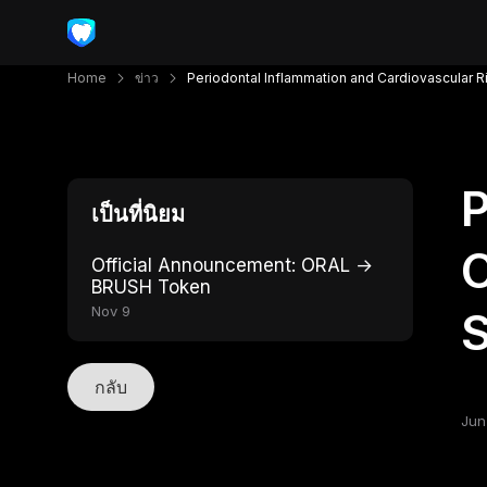
Home
ข่าว
Periodontal Inflammation and Cardiovascular 
P
เป็นที่นิยม
C
Official Announcement: ORAL →
BRUSH Token
Nov 9
กลับ
Jun