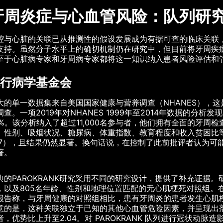
牙周炎症与心血管风险：队列研
腔与心脏的关联已从推测性的假设发展成为有据可查的临床关联
支持。虽然分子水平上的确切机制仍在研究中，但目前将牙周疾
至于心脏病专家和牙周病专家都将这一知识纳入患者风险评估和
行病学基金会
大的单一数据集来自美国国家健康与营养调查（NHANES），
调查。一项2019年对NHANES 1999年至2014年数据的
9%。该分析纳入了超过11,000名参与者，他们拥有全面的牙
、性别、吸烟状况、糖尿病、体重指数、教育程度和收入贫困比等因素
.67），且结果仍然显著。换句话说，在控制了此前批评者认为
著。
典的PAROKRANK研究采用不同的研究设计，提供了补充证据
，以及805名年龄、性别和地理位置匹配的无心肌梗死对照组。
报告称，与牙周健康的对照组相比，患有牙周炎的患者发生心肌梗死的优
意的是，这种关联独立于已知的其他心血管危险因素，并呈现出剂
者，优势比上升至2.04。对 PAROKRANK 队列进行冠状动