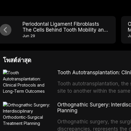
Periodontal Ligament Fibroblasts
O
The Cells Behind Tooth Mobility and
M
Stability
R
Jun 29
J
โพสต์ล่าสุด
Tooth Autotransplantation: Cl
Tooth autotransplantation, the 
site to another within the same
biologically elegant solutions in
Orthognathic Surgery: Interdis
implants, which rely on osseoint
Planning
autotransplanted
Orthognathic surgery, the surgi
discrepancies, represents the 