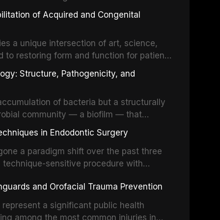
 These procedures are indicated not merely
bilitation of Acquired and Congenital
or the restoration of functional occlusion,
es a unique intersection of art, science,
d to restoring form and function for patients
fects of the head and neck region. These
ogy: Structure, Pathogenicity, and
st challenging rehabilitation scenarios in
ccumulation of bacteria but a structurally
robial community — a biofilm — that
ral epithelia. The biofilm mode of existence
echniques in Endodontic Surgery
o resident microorganisms, including
one a paradigm shift over the past three
, technique-sensitive procedure with
precision-driven microsurgical intervention
hguards and Orofacial Trauma Prevention
 illumination, and biomaterials. When
s represent a significant public health
eing among the most common injuries in