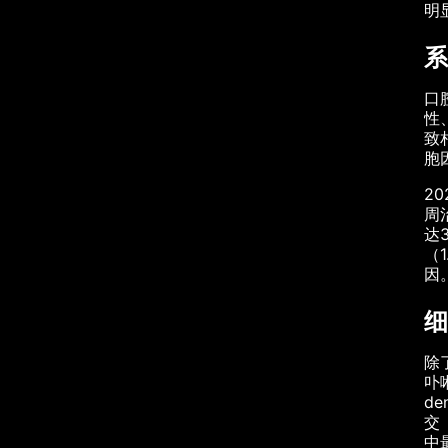
明
系
口
性
致
胞
2
周
达
（
因
细
除
卟啉
d
交
中