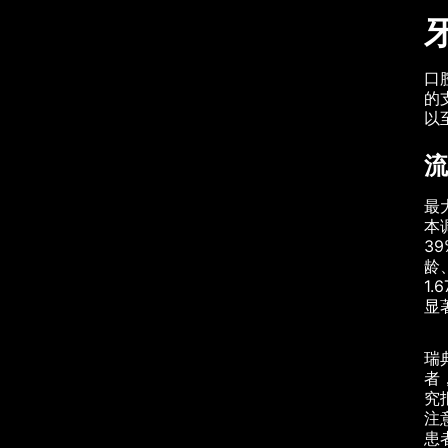
口
的
以
流
最
本
3
龄
1
显
瑞
者
究
注
患