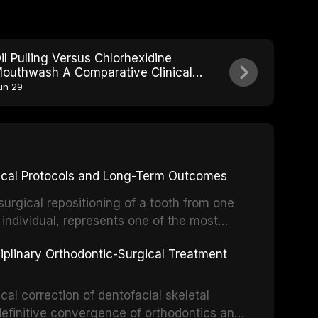
il Pulling Versus Chlorhexidine
outhwash A Comparative Clinical
eview
un 29
inical Protocols and Long-Term Outcomes
surgical repositioning of a tooth from one
 individual, represents one of the most
 restorative dentistry. Unlike dental
ciplinary Orthodontic-Surgical Treatment
egration of a titanium fixture, an
cal correction of dentofacial skeletal
definitive convergence of orthodontics and