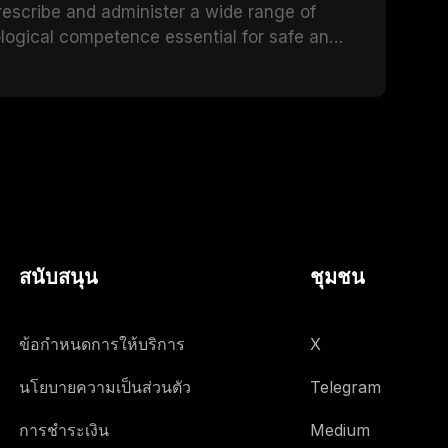
prescribe and administer a wide range of
tion including bone quality, medical
ogical competence essential for safe and
 protocols.
ticle provides a comprehensive overview of
nically significant drug interactions relevant
ith emphasis on evidence-based prescribing
ly complex patients.
สนับสนุน
ชุมชน
ข้อกำหนดการให้บริการ
X
นโยบายความเป็นส่วนตัว
Telegram
การชำระเงิน
Medium