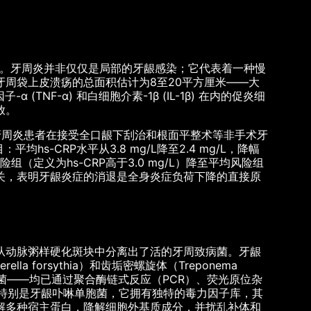
散。牙周炎并非仅仅是局部的牙龈感染；它代表着一种慢
周袋上皮溃疡的总面积估计为8至20平方厘米——大
(TNF-α) 和白细胞介素-1β (IL-1β) 在内的促炎细
放。
度牙周炎患者在接受全口龈下刮治和根面平整术等非手术牙
hs-CRP水平从3.8 mg/L降至2.4 mg/L，降幅
组（定义为hs-CRP高于3.0 mg/L）降至平均风险组
少显著相关，表明牙龈炎症的消退是全身炎症负荷下降的直接原
从动脉粥样硬化斑块中分离出了活的牙周致病菌。牙龈
rella forsythia）和齿垢密螺旋体（Treponema
”细菌——均已通过聚合酶链式反应（PCR）、荧光原位杂
。特别是牙龈卟啉单胞菌，它拥有独特的毒力因子库，其
多种宿主蛋白​​，降解细胞外基质成分，并扰乱补体和