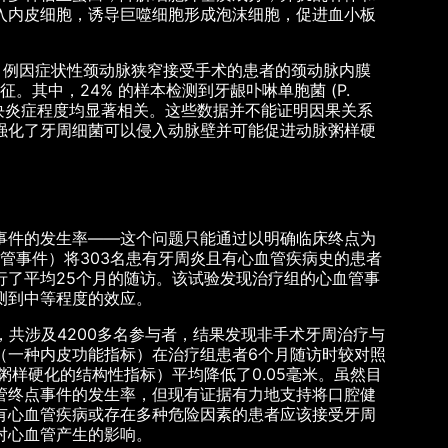
入内皮细胞，诱导巨噬细胞形成泡沫细胞，促进血小板
了 50 例因症状性颈动脉狭窄接受手术的患者的颈动脉内膜
征。其中，24% 的样本检测到牙龈卟啉单胞菌 (P.
估的斑块炎症程度均显著相关。这些数据并不能证明因果关系
强化了牙周细菌可以侵入动脉壁并可能促进动脉粥样硬
事件的发生率——这个问题只能通过以明确临床终点为
血管事件）将303名患有牙周炎且有心血管疾病史的患者
行了平均25个月的随访。该试验发现治疗组的心血管事
测到中等程度的效应。
，共涉及4200多名参与者，结果发现非手术牙周治疗与
（一种内皮功能指标）在治疗组患者6个月随访时较对照
粥样硬化的结构性指标）平均降低了0.05毫米。虽然目
管终点事件的发生率，但现有证据有力地支持将口腔健
有心血管疾病或存在多种危险因素的患者应该接受牙周
对心血管产生的影响。