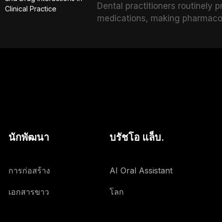
Dental practitioners routinely 
specific to the geriatric popula
medications, making pharmacol
comorbidities, and maintenance
effective patient care. This ar
analgesics, antibiotics, and cli
to everyday dental practice, w
and the management of medical
นักพัฒนา
บรัชโอ แล็บ.
การก่อสร้าง
AI Oral Assistant
เอกสารขาว
โลก