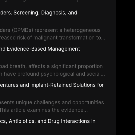
his article examines the evidence supporting
rders: Screening, Diagnosis, and
as the gold standard for orofacial
 techniques, and discusses the broader role
orts medicine.
orders (OPMDs) represent a heterogeneous
reased risk of malignant transformation to
Early detection through systematic
s, and Evidence-Based Management
illance can significantly improve patient
he clinical features, diagnostic workup, and
d breath, affects a significant proportion
f the most common OPMDs encountered in
an have profound psychological and social
ive review explores the multifactorial
dentures and Implant-Retained Solutions for
mphasis on the role of volatile sulfur
egative anaerobic bacteria, and provides
esents unique challenges and opportunities
 management protocols for dental
. This article examines the evidence
erdentures as a transformative treatment
, Antibiotics, and Drug Interactions in
patients, compares various attachment
ions, and discusses clinical considerations