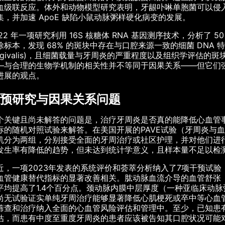
血级联反应。体外和动物模型研究表明，牙龈卟啉单胞菌可以侵
集，并加速 ApoE 缺陷小鼠动脉粥样硬化病变的发展。
022 年一项研究利用 16S 核糖体 RNA 基因测序技术，分析
除标本，发现 68% 的斑块中存在与口腔来源一致的细菌 DNA 特
ingivalis)，且细菌载量与牙周炎的严重程度以及组织学评
—与合理的生物学机制的相关性并不等同于因果关系——但它们
进展的观点。
预研究与因果关系问题
个关键且尚未解答的问题是，治疗牙周炎是否真的能降低心血管
标的随机对照试验来解答。在美国开展的PAVE试验（牙周炎与
机分为两组，分别接受全面的牙周治疗或社区护理，并对他们进
发生率有降低的趋势，但未达到统计学意义，且样本量不足以检
近，一项2023年发表的系统评价和荟萃分析纳入了7项干预试验
血管健康替代指标的显著改善相关。肱动脉血流介导的血管舒张
平均提高了1.4个百分点。颈动脉内膜中层厚度（一种亚临床动脉
尚无试验证实单纯牙周治疗能够显著降低心肌梗死或卒中等心血
筛查和治疗纳入全面的心血管风险评估和管理中。至少，已知患
估，而患有中度至重度牙周炎的患者应该被告知其口腔状况可能