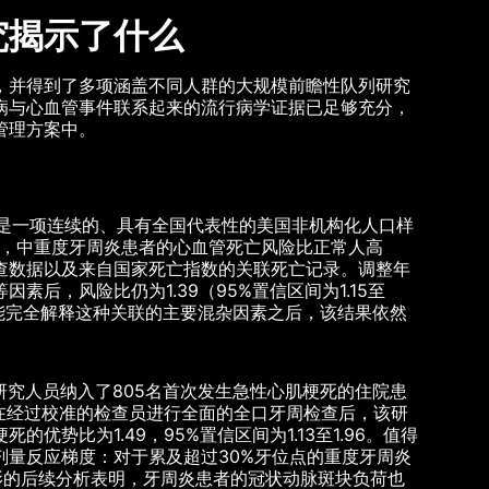
究揭示了什么
，并得到了多项涵盖不同人群的大规模前瞻性队列研究
病与心血管事件联系起来的流行病学证据已足够充分，
管理方案中。
这是一项连续的、具有全国代表性的美国非机构化人口样
分析发现，中重度牙周炎患者的心血管死亡风险比正常人高
周检查数据以及来自国家死亡指数的关联死亡记录。调整年
后，风险比仍为1.39（95%置信区间为1.15至
可能完全解释这种关联的主要混杂因素之后，该结果依然
。研究人员纳入了805名首次发生急性心肌梗死的住院患
在经过校准的检查员进行全面的全口牙周检查后，该研
势比为1.49，95%置信区间为1.13至1.96。值得
量反应梯度：对于累及超过30%牙位点的重度牙周炎
脉造影的后续分析表明，牙周炎患者的冠状动脉斑块负荷也