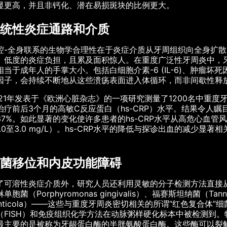
显更高，并且非钙化、潜在易损斑块的比例更大。
统性炎症通路和介质
腔-全身联系的生物学合理性在于炎症介质从牙周组织向全身扩
、低度的炎症负担，且累及面积惊人。在重度广泛性牙周炎中，牙
相当于成年人的手掌大小。包括白细胞介素-6 (IL-6)、肿瘤坏死因子-α 
因子，会持续不断地从这些溃疡表面进入体循环，而非间歇性释
021年发表于《欧洲心脏杂志》的一项研究测量了1200名中重
治疗前后3个月的高敏C反应蛋白（hs-CRP）水平。结果令人瞩目：平均
37%。如此显著的变化使许多患者的hs-CRP水平从高危心血管风险
1.0至3.0 mg/L）。hs-CRP水平的降低与探诊出血的减
。
菌移位和内皮功能障碍
了可溶性炎症介质外，研究人员还利用灵敏的分子检测方法直接
单胞菌（Porphyromonas gingivalis）、福赛斯坦纳菌（Tanne
enticola）——这些与重度牙周炎密切相关的所谓“红色复合体
（FISH）和免疫组织化学方法在动脉粥样硬化标本中被检测到
最主要的是被称为牙龈蛋白酶的半胱氨酸蛋白酶。这些酶可以裂解