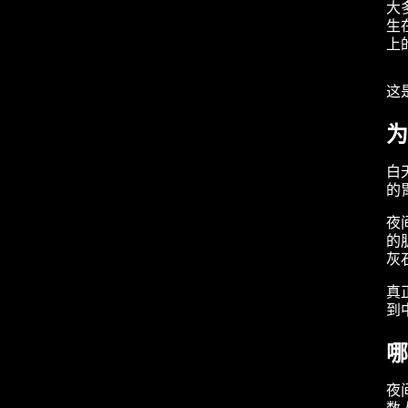
大
生
上
这
为
白
的
夜
的
灰
真
到
哪
夜