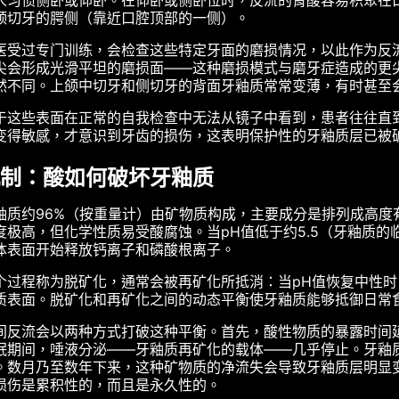
人习惯侧卧或仰卧。在仰卧或侧卧位时，反流的胃酸容易积聚在
颌切牙的腭侧（靠近口腔顶部的一侧）。
医受过专门训练，会检查这些特定牙面的磨损情况，以此作为反
尖会形成光滑平坦的磨损面——这种磨损模式与磨牙症造成的更
​​然不同。上颌中切牙和侧切牙的背面牙釉质常常变薄，有时甚
于这些表面在正常的自我检查中无法从镜子中看到，患者往往直
变得敏感，才意识到牙齿的损伤，这表明保护性的牙釉质层已被
制：酸如何破坏牙釉质
釉质约96%（按重量计）由矿物质构成，主要成分是排列成高度
度极高，但化学性质易受酸腐蚀。当pH值低于约5.5（牙釉质的
体表面开始释放钙离子和磷酸根离子。
个过程称为脱矿化，通常会被再矿化所抵消：当pH值恢复中性
质表面。脱矿化和再矿化之间的动态平衡使牙釉质能够抵御日常
间反流会以两种方式打破这种平衡。首先，酸性物质的暴露时间
眠期间，唾液分泌——牙釉质再矿化的载体——几乎停止。牙釉
。数月乃至数年下来，这种矿物质的净流失会导致牙釉质层明显
损伤是累积性的，而且是永久性的。