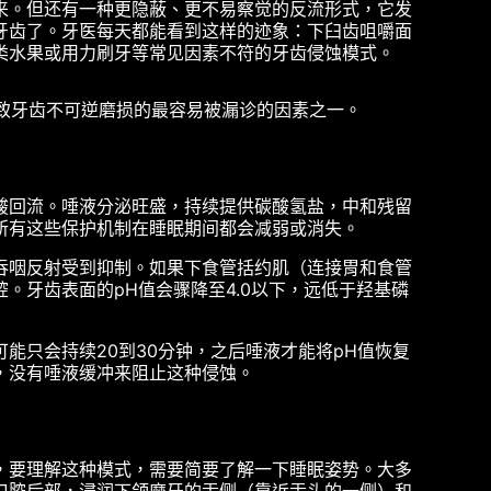
来。但还有一种更隐蔽、更不易察觉的反流形式，它发
牙齿了。牙医每天都能看到这样的迹象：下臼齿咀嚼面
类水果或用力刷牙等常见因素不符的牙齿侵蚀模式。
是导致牙齿不可逆磨损的最容易被漏诊的因素之一。
酸回流。唾液分泌旺盛，持续提供碳酸氢盐，中和残留
所有这些保护机制在睡眠期间都会减弱或消失。
吞咽反射受到抑制。如果下食管括约肌（连接胃和食管
。牙齿表面的pH值会骤降至4.0以下，远低于羟基磷
能只会持续20到30分钟，之后唾液才能将pH值恢复
，没有唾液缓冲来阻止这种侵蚀。
，要理解这种模式，需要简要了解一下睡眠姿势。大多