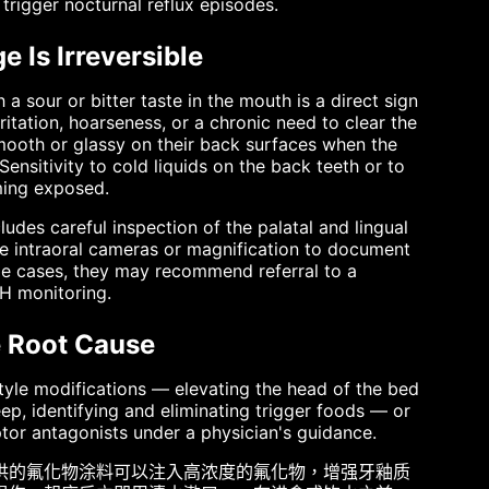
 trigger nocturnal reflux episodes.
 Is Irreversible
a sour or bitter taste in the mouth is a direct sign
ritation, hoarseness, or a chronic need to clear the
smooth or glassy on their back surfaces when the
ensitivity to cold liquids on the back teeth or to
ming exposed.
ludes careful inspection of the palatal and lingual
se intraoral cameras or magnification to document
me cases, they may recommend referral to a
pH monitoring.
e Root Cause
festyle modifications — elevating the head of the bed
eep, identifying and eliminating trigger foods — or
or antagonists under a physician's guidance.
供的氟化物涂料可以注入高浓度的氟化物，增强牙釉质