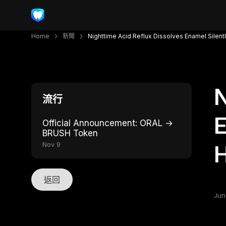
Home
新聞
Nighttime Acid Reflux Dissolves Enamel Silent
N
流行
E
Official Announcement: ORAL →
BRUSH Token
Nov 9
H
返回
Jun