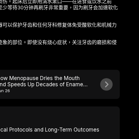
损伤。起床后立即用清水漱口——在进食或饮水之前
至少等待30分钟再刷牙非常重要，因为刷牙会加速软化
器可以保护牙齿和任何牙科修复体免受酸软化和机械力
迹象的部位。即使没有烧心症状，关注牙齿的磨损和侵
ow Menopause Dries the Mouth
nd Speeds Up Decades of Enamel
ear
un 26
inical Protocols and Long-Term Outcomes