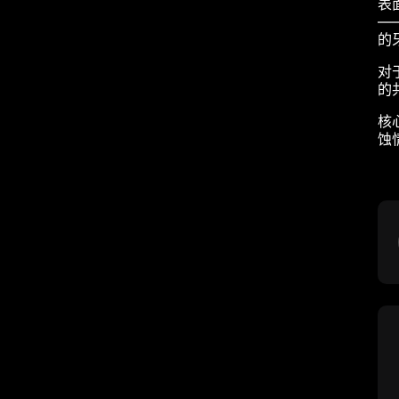
表
—
的
对
的
核
蚀