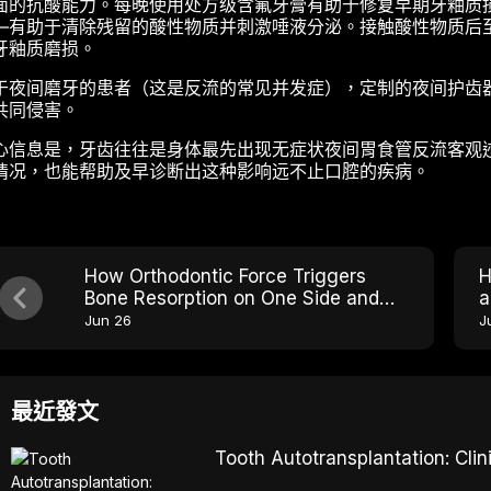
面的抗酸能力。每晚使用处方级含氟牙膏有助于修复早期牙釉质
—有助于清除残留的酸性物质并刺激唾液分泌。接触酸性物质后
牙釉质磨损。
于夜间磨牙的患者（这是反流的常见并发症），定制的夜间护齿
共同侵害。
心信息是，牙齿往往是身体最先出现无症状夜间胃食管反流客观
情况，也能帮助及早诊断出这种影响远不止口腔的疾病。
How Orthodontic Force Triggers
H
Bone Resorption on One Side and
a
Building on the Other
W
Jun 26
J
最近發文
Tooth Autotransplantation: Cl