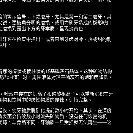
口腔后部，浸润下颌磨牙的舌侧（靠近舌头的一侧）和
流的警示信号。下颌磨牙，尤其是第一和第二磨牙，其
尖锐、更棱角分明的磨损，或用力刷牙造成的楔形缺口
至会磨损到露出下方的牙本质，呈现淡黄色。
到牙医在检查中指出，或者直到牙齿对冷、热或甜的刺
破坏。
有序的棒状或棱柱状的羟基磷灰石晶体。这种矿物结构
临界pH值）时，周围液体对羟基磷灰石的饱和度降低，
时，唾液中存在的钙离子和磷酸根离子可以重新沉积在牙
食物和饮料中的酸性物质的侵蚀，保持完整。
延长，使牙釉质脱矿化提前数小时开始。其次，在深度
质表面会持续数小时流失矿物质，没有任何恢复的机
变薄。与骨骼不同，牙釉质一旦受损就无法再生——这