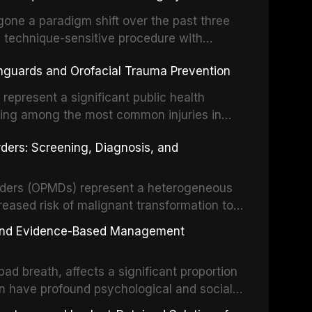
o resident microorganisms, including
one a paradigm shift over the past three
, technique-sensitive procedure with
precision-driven microsurgical intervention
hguards and Orofacial Trauma Prevention
 illumination, and biomaterials. When
s represent a significant public health
eing among the most common injuries in
his article examines the evidence supporting
rders: Screening, Diagnosis, and
as the gold standard for orofacial
 techniques, and discusses the broader role
orts medicine.
orders (OPMDs) represent a heterogeneous
reased risk of malignant transformation to
Early detection through systematic
s, and Evidence-Based Management
illance can significantly improve patient
he clinical features, diagnostic workup, and
d breath, affects a significant proportion
f the most common OPMDs encountered in
an have profound psychological and social
ive review explores the multifactorial