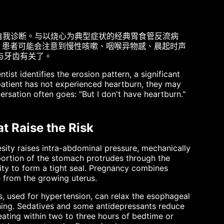
自我诊断。与以烧心为典型症状的经典胃食管反流病
，患者可能会注意到慢性咳嗽、咽喉异物感、晨起时声
与牙齿有关了。
ntist identifies the erosion pattern, a significant
atient has not experienced heartburn, they may
nversation often goes: "But I don't have heartburn."
t Raise the Risk
esity raises intra-abdominal pressure, mechanically
portion of the stomach protrudes through the
ty to form a tight seal. Pregnancy combines
e from the growing uterus.
s, used for hypertension, can relax the esophageal
lining. Sedatives and some antidepressants reduce
ating within two to three hours of bedtime or