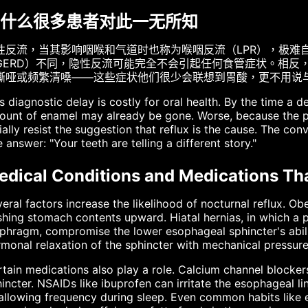
什么很多患者对此一无所知
性反流，当其影响咽喉和气道时也称为喉咽反流（LPR），极难
GERD）不同，隐性反流可能完全不会引起任何食管症状。相反
嘶哑或频繁清嗓——这些症状他们很少会联想到胃酸，更不用说
s diagnostic delay is costly for oral health. By the time a de
ount of enamel may already be gone. Worse, because the p
tially resist the suggestion that reflux is the cause. The co
 answer: "Your teeth are telling a different story."
edical Conditions and Medications Tha
eral factors increase the likelihood of nocturnal reflux. Ob
hing stomach contents upward. Hiatal hernias, in which a 
phragm, compromise the lower esophageal sphincter's abili
monal relaxation of the sphincter with mechanical pressur
tain medications also play a role. Calcium channel blocker
incter. NSAIDs like ibuprofen can irritate the esophageal 
llowing frequency during sleep. Even common habits like e