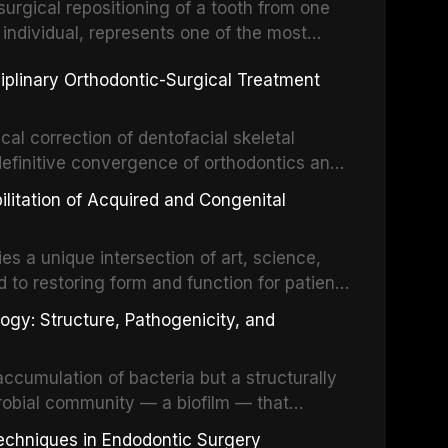
surgical repositioning of a tooth from one
 individual, represents one of the most
 restorative dentistry. Unlike dental
ciplinary Orthodontic-Surgical Treatment
egration of a titanium fixture, an
cal correction of dentofacial skeletal
definitive convergence of orthodontics and
 These procedures are indicated not merely
bilitation of Acquired and Congenital
or the restoration of functional occlusion,
es a unique intersection of art, science,
d to restoring form and function for patients
fects of the head and neck region. These
ogy: Structure, Pathogenicity, and
st challenging rehabilitation scenarios in
ccumulation of bacteria but a structurally
robial community — a biofilm — that
ral epithelia. The biofilm mode of existence
echniques in Endodontic Surgery