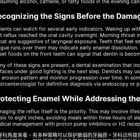
suming alcohol, caffeine, or fatty foods in the evening can
cognizing the Signs Before the Damage
ients can watch for several early indicators. Waking up with 
t reflux reached the oral cavity overnight. Morning throat ir
oat are suggestive of laryngeal exposure. Teeth that feel 
gue runs over them may indicate early enamel dissolution. S
et foods on the front teeth can signal that dentin is beco
any of these signs are present, a dental examination that inc
faces under good lighting is the next step. Dentists may u
 erosion pattern and monitor progression over time. In so
troenterologist for definitive diagnosis via endoscopy or 
rotecting Enamel While Addressing th
aging the reflux itself is the priority. This may involve li
six to eight inches, avoiding meals within three hours of sl
ical management with proton pump inhibitors or H2 recept
牙科角度来看，有多种策略可以保护脆弱的牙釉质。牙科诊所提