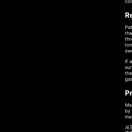
con
Re
Pat
tha
thr
ton
swe
If 
sur
the
gas
P
Man
by 
med
从