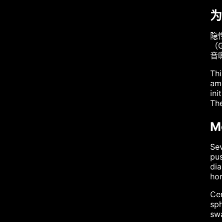
为
隐
（
音
Thi
am
ini
The
M
Sev
pus
dia
hor
Cer
sph
swa