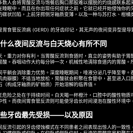
多数人会将胃酸反流与饱餐后胸口那股难以摆脱的灼烧感联系起
在睡眠中，而且在你出现任何症状之前，它就已经开始侵蚀你的
的碟状凹陷，上前牙腭侧牙釉质变薄，以及一种与苏打水、柑橘
是胃食管反流病 (GERD) 的牙齿印记，其无声的夜间变异型
什么夜间反流与白天烧心有所不同
天，重力对你有利。当胃酸反流到食道时，直立的姿势有助于胃
胃酸。吞咽动作大约每分钟一次，机械性地清除食道内的胃酸。
间平躺会消除重力优势。深度睡眠期间，唾液分泌几乎降至零。
肌肉瓣膜）不适当地放松，胃酸就会积聚在食管中，甚至进入口腔
石（构成牙釉质的矿物质）开始溶解的临界值。
正危险之处在于持续时间。白天喝一杯橙汁，口腔中的酸性物质可
中性。而夜间胃食管反流则可能使牙齿长时间浸泡在酸性环境中
些牙齿最先受损——以及原因
间反流引起的牙齿侵蚀模式在不同患者之间表现出惊人的一致性