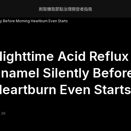
刷取賺取
節點
治理
開發者
指南
ly Before Morning Heartburn Even Starts
ighttime Acid Reflux
namel Silently Befor
eartburn Even Starts
 26