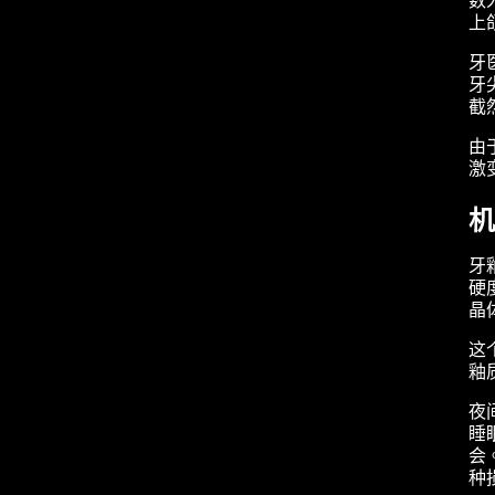
数
上
牙
牙
截
由
激
机
牙
硬
晶
这
釉
夜
睡
会
种