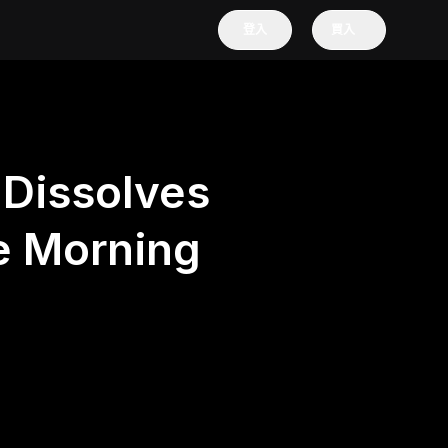
登入
買入
 Dissolves
e Morning