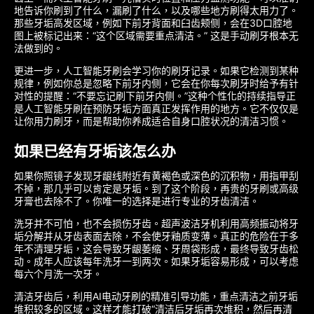
地告诉你刷到了什么，漏刷了什么，以及哪些地方刷得太用力了。
那些牙垢高发区域，例如下前牙背面和臼齿颊侧，会在3D口腔地
图上被标记出来：“这个区域需要重点清洁。” 这是手动刷牙根本无
法做到的。
更进一步，人工智能牙刷会学习你的刷牙记录。如果它检测到某种
规律，例如你总是忽略下前牙内侧，它会在你每次刷牙时给予有针
对性的提醒：“不要忘记刷下前牙内侧。”这种个性化的持续指导正
是人工智能牙刷在预防牙垢方面真正发挥作用的地方。它不仅仅是
让你用力刷牙，而是帮助你养成适合自身口腔状况的清洁习惯。
如果已经有牙垢该怎么办
如果你照镜子发现牙龈线附近有黄褐色或深色的沉积物，用指甲刮
不掉，那几乎可以肯定是牙垢。到了这个阶段，再贵的牙刷或高级
牙膏也去除不了。你唯一的选择是进行专业的牙齿清洁。
洗牙并不可怕，也不会损伤牙齿。超声波洁牙机利用高频振动将牙
垢分解并从牙齿表面去除，不会使牙釉质变薄。真正的危险在于多
年不清理牙垢，这会导致牙龈萎缩、牙周袋形成，最终导致牙齿松
动。成年人应该每年洗牙一到两次。如果牙垢容易形成，可以考虑
每六个月洗一次牙。
清洁牙齿后，利用AI电动牙刷的精准引导功能，重点清洁之前牙垢
堆积较多的区域。这样才能打破“清洁后牙垢再次堆积，然后再清