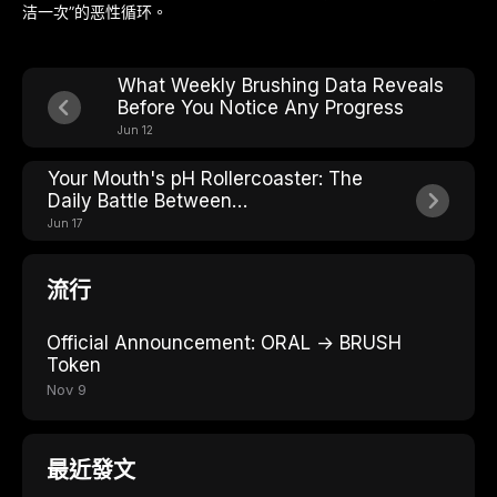
洁一次”的恶性循环。
What Weekly Brushing Data Reveals
Before You Notice Any Progress
Jun 12
Your Mouth's pH Rollercoaster: The
Daily Battle Between
Demineralization and
Jun 17
Remineralization
流行
Official Announcement: ORAL → BRUSH
Token
Nov 9
最近發文