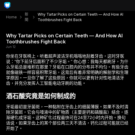
新
Why Tartar Picks on Certain Teeth — And How AI
Home
聞
Toothbrushes Fight Back
Why Tartar Picks on Certain Teeth — And How AI
Toothbrushes Fight Back
Jun 12
你坐在牙医椅上，听着超声波洁牙机嗡嗡地刮着牙齿，这时牙医
说：“你下前牙后面积了不少牙垢。” 你心想：我每天都刷牙，为什
么牙垢总是堆积在那里？牙垢在口腔内的分布并不均匀。有些牙齿
就像磁铁一样容易积聚牙垢，这背后有着非常明确的解剖学和生理
学原因。一旦你了解了这些原因，你就可以更有针对性地清洁牙
齿，并充分发挥人工智能电动牙刷的功能。
酒石酸究竟是如何制成的
牙垢最初是牙菌斑，一种黏附在牙齿上的细菌薄膜。如果不及时清
除牙菌斑，它会与唾液中的矿物质（主要是钙和磷酸盐）结合，逐
渐硬化成牙垢。这种矿化过程最快可在24至72小时内开始。换句
话说，如果牙齿上的某个部位两三天不清洁，钙化过程可能就已经
开始了。