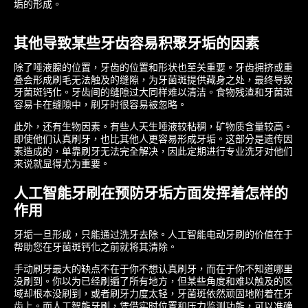
垢的形成。
其他导致某些牙齿容易积聚牙垢的因素
除了唾液腺的位置，牙齿的位置和形状也至关重要。牙齿拥挤或重
叠会形成刷毛无法触及的缝隙，为牙菌斑提供藏身之处，最终导致
牙菌斑钙化。牙齿间的缝隙过大同样难以清洁。食物残渣和牙菌斑
容易卡在缝隙中，刷牙时很容易被忽略。
此外，还有生物因素。有些人天生唾液较粘稠，矿物质含量较高。
即使他们认真刷牙，也比其他人更容易形成牙垢。这部分是遗传因
素造成的，单靠刷牙无法完全解决，因此定期进行专业洗牙对他们
来说就显得尤为重要。
人工智能牙刷在预防牙垢方面发挥着怎样的
作用
牙垢一旦形成，只能通过洗牙去除。人工智能电动牙刷的价值在于
帮助您在牙菌斑钙化之前就将其清除。
手动刷牙最大的缺点不在于你不想认真刷牙，而在于你不知道哪里
没刷到。你以为已经刷遍了所有地方，但某些角度和难以触及的区
域却根本没刷到，或者刷牙力度太轻，牙菌斑依然顽固地附着在牙
齿上。而人工智能牙刷，凭借实时位置和压力​​监测功能，可以准确