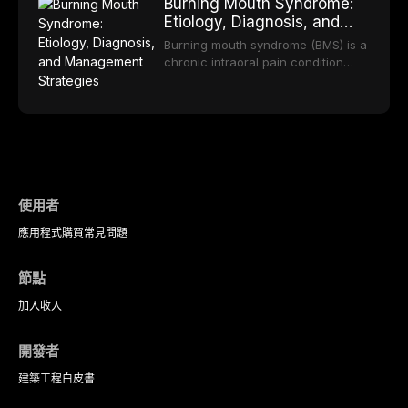
long-term clinical outcomes
Burning Mouth Syndrome:
reviews the epidemiology and
offering increasingly esthetic,
regarding patient satisfaction,
Etiology, Diagnosis, and
etiology of dental fear and anxiety,
durable, and biocompatible options.
abutment tooth survival, and the
Management Strategies
describes validated assessment
From traditional feldspathic
Burning mouth syndrome (BMS) is a
impact on oral health-related
tools, and provides an evidence-
porcelain to modern high-
chronic intraoral pain condition
quality of life.
based framework for behavioral
translucency zirconia, each
characterized by a persistent
interventions, communication
ceramic class presents distinct
burning sensation in the absence
strategies, and pharmacological
indications, advantages, and
of identifiable mucosal pathology.
approaches including nitrous oxide
limitations. This article traces the
Affecting predominantly
sedation, oral sedation, and
development of dental ceramics,
postmenopausal women, BMS
intravenous conscious sedation.
compares material properties
presents a significant diagnostic
across glass-based,
and therapeutic challenge in
polycrystalline, and resin-matrix
clinical practice. This article
使用者
ceramic categories, and discusses
reviews current understanding of
clinical selection criteria, bonding
應用程式
購買
常見問題
its multifactorial etiology, evidence-
protocols, and long-term
based diagnostic criteria, and the
performance data.
pharmacological, topical, and
節點
psychological management
strategies available to dental
加入
收入
practitioners.
開發者
建築工程
白皮書