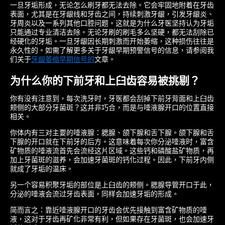
一旦牙垢形成，无论怎么刷牙都无法去除。它会牢固地附着在牙齿
表面，尤其是在牙龈线和牙齿之间，持续刺激牙龈，引发牙龈炎、
牙周炎以及一系列其他口腔问题。这就是为什么牙医坚持认为牙垢
只能通过专业清洁去除。无论牙刷的刷毛多么坚硬，都无法刮除已
经硬化的牙垢。一旦牙龈因长期刺激而开始萎缩，这种损伤往往是
永久性的。如需了解更多关于牙龈早期预警信号的信息，请参阅我
们关于
牙龈萎缩早期信号的
文章。
为什么你的下前牙和上臼齿容易被挑剔？
你有没有注意到，每次洗牙时，牙医都会刮掉下前牙背面和上臼齿
颊侧的大部分牙菌斑？这并非巧合，而是与唾液腺开口的位置直接
相关。
你体内有三对主要的唾液腺：腮腺、颌下腺和舌下腺。颌下腺和舌
下腺的开口就在下前牙的后方。这意味着每次你分泌唾液时，富含
矿物质的唾液流首先会流经这片区域。这些钙和磷酸盐矿物质，再
加上牙菌斑的滋养，会加速牙菌斑的钙化过程。因此，下前牙内侧
就成了牙垢的温床。
另一个容易积聚牙垢的部位是上臼齿的颊侧。腮腺导管开口于此，
分泌的唾液会流过牙齿表面，同样会加速牙垢的形成。
简而言之：靠近唾液腺开口的牙齿会优先接触到富含矿物质的唾
液，这对于牙齿再矿化非常有利，但如果存在牙菌斑，也会加速牙