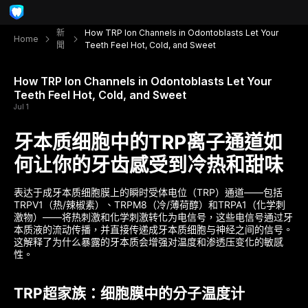
新
How TRP Ion Channels in Odontoblasts Let Your
Home
聞
Teeth Feel Hot, Cold, and Sweet
How TRP Ion Channels in Odontoblasts Let Your
Teeth Feel Hot, Cold, and Sweet
Jul 1
牙本质细胞中的TRP离子通道如
何让你的牙齿感受到冷热和甜味
表达于成牙本质细胞膜上的瞬时受体电位（TRP）通道——包括
TRPV1（热/辣椒素）、TRPM8（冷/薄荷醇）和TRPA1（化学刺
激物）——将热刺激和化学刺激转化为电信号，这些电信号通过牙
本质液的流动传播，并直接传递成牙本质细胞与神经之间的信号。
这解释了为什么暴露的牙本质会增强对温度和渗透压变化的敏感
性。
TRP超家族：细胞膜中的分子温度计