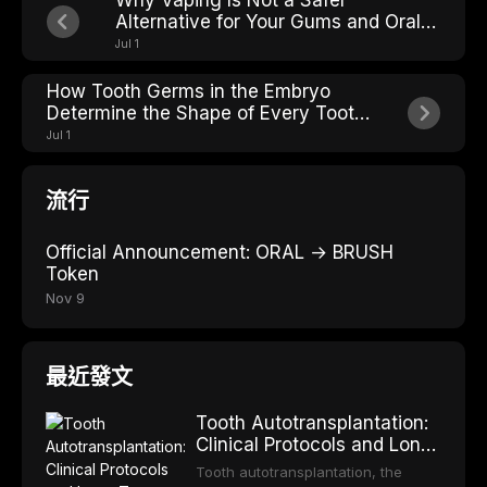
Why Vaping Is Not a Safer
Alternative for Your Gums and Oral
Soft Tissues
Jul 1
How Tooth Germs in the Embryo
Determine the Shape of Every Tooth
You Will Ever Have
Jul 1
流行
Official Announcement: ORAL → BRUSH
Token
Nov 9
最近發文
Tooth Autotransplantation:
Clinical Protocols and Long-
Term Outcomes
Tooth autotransplantation, the