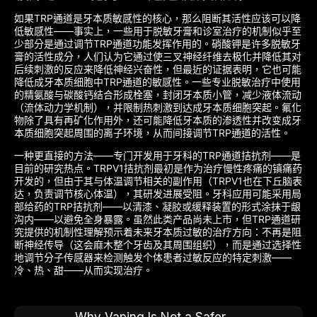
如果TRP通道是牙本质敏感性的核心，那么阻断其活性应该可以降
低敏感性——事实上，一些用于脱敏牙膏和诊室治疗的机制似乎至
少部分是通过调节TRP通道功能发挥作用的。硝酸钾是许多脱敏牙
膏的活性成分，人们认为它通过使三叉神经纤维去极化并降低其对
后续刺激的反应来降低神经兴奋性，但最近的证据表明，它也可能
降低成牙本质细胞中TRP通道的敏感性。一些专业脱敏治疗中使用
的精氨酸与碳酸钙结合形成栓塞，封闭牙本质小管，减少液体流动
（流体动​​力学机制），并限制热刺激到达成牙本质细胞突起。氟化
物除了具有再矿化作用外，还可能降低牙本质的渗透性并改变成牙
本质细胞突起周围的离子环境，从而间接调节TRP通道的活性。
一种更直接的方法——专门开发用于牙科的TRP通道拮抗剂——是
目前的研究热点。TRPV1拮抗剂最初是作为治疗慢性疼痛的镇痛药
开发的，但由于其与体温调节相关的副作用（TRPV1也在下丘脑表
达，负责调节核心体温），其研发进展受阻。牙科应用可能采用局
部给药的TRP拮抗剂——以清漆、凝胶或缓释装置的形式涂抹于龈
沟内——以避免全身暴露。虽然此类产品尚未上市，但TRP通道研
究提供的机制性理解预示着未来牙本质过敏的治疗方向：不再是阻
断神经传导（这会麻木整个牙齿及其周围组织），而是通过选择性
地调节分子传感器来检测触发个体患者过敏反应的特定刺激——
冷、热、甜——从而实现治疗。