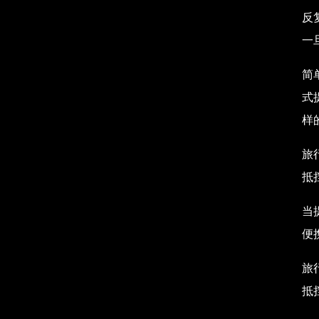
反
一
简
式
样
旅
抵
当
便
旅
抵