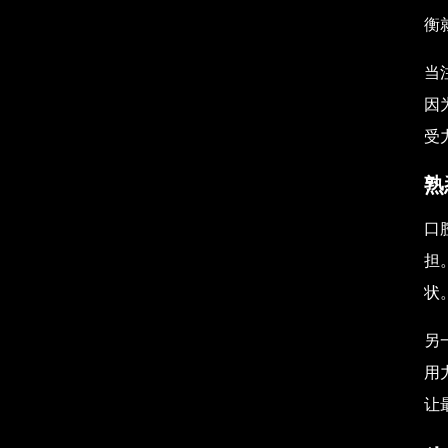
衡
当
因
受
熟
口
担
状
另
用
让