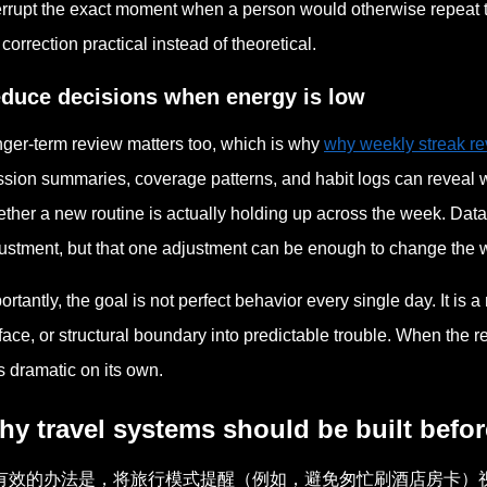
errupt the exact moment when a person would otherwise repeat t
 correction practical instead of theoretical.
duce decisions when energy is low
ger-term review matters too, which is why
why weekly streak re
sion summaries, coverage patterns, and habit logs can reveal
ther a new routine is actually holding up across the week. Data 
ustment, but that one adjustment can be enough to change the who
ortantly, the goal is not perfect behavior every single day. It is
face, or structural boundary into predictable trouble. When the 
s dramatic on its own.
y travel systems should be built before
有效的办法是，将旅行模式提醒（例如，避免匆忙刷酒店房卡）