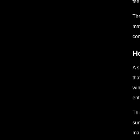
fee
The
may
con
Ho
A s
tha
win
ent
Thi
sum
mak