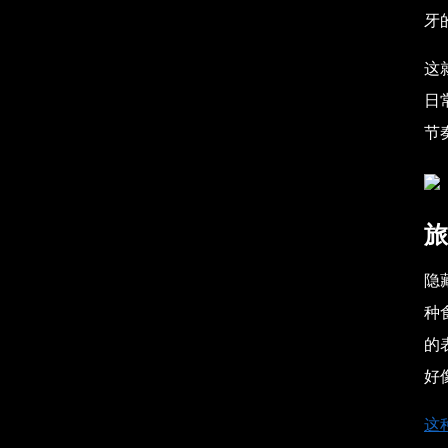
牙
这
日
节
旅
隐
种
的
好
这