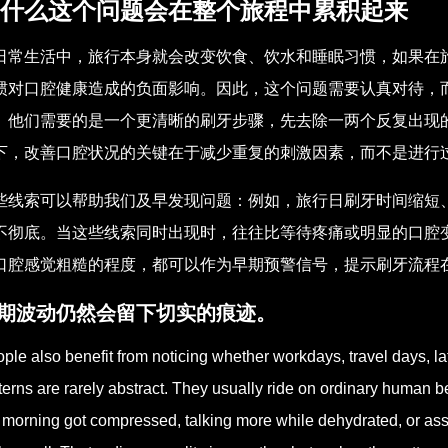
什么这个问题会在整个旅程中累积起来
日常生活中，旅行本身就会改变饮食、饮水和睡眠习惯，如果在
惯对口腔健康造成的负面影响。因此，这个问题需要认真对待，
。他们需要的是一个更清晰的刷牙步骤，先去除一两个反复出现
下，改善口腔状况的关键在于减少重复的刺激因素，而不是进行
些线索可以帮助我们及早发现问题：例如，旅行日刷牙时间缩短
不彻底。当这些线索同时出现时，往往比等待疼痛或明显的口腔
口腔感觉粗糙的程度，都可以作为早期预警信号，提示刷牙流程
期波动仍然会留下切实的痕迹。
ple also benefit from noticing whether workdays, travel days, la
terns are rarely abstract. They usually ride on ordinary human 
 morning got compressed, talking more while dehydrated, or ass