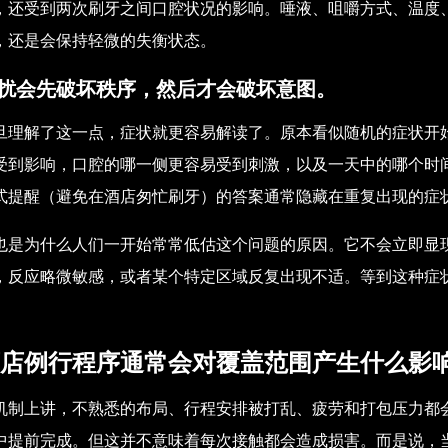
，还受到两次刷牙之间口腔状况的影响。唾液、咀嚼方式、温度
，还是会保持轻微的失衡状态。
扰会先破坏秩序，然后才会破坏意图。
旦理解了这一点，症状就更容易解读了。原本看似随机的症状开
受到影响，口腔的哪一侧更容易受到刺激，以及一天中的哪个时
式提醒（避免在酒店匆忙刷牙）的答案通常隐藏在重复出现的症
也是为什么人们一开始常常低估这个问题的原因。它不会立即显
，反应略微敏感，或者某个特定区域反复出现不适。等到这种症
。
店例行程序通常会对覆盖范围产生什么影
机制上讲，不熟悉的布局、行程安排被打乱、疲劳和打包压力都
中提前完成。但这并不意味着每次接触都会造成损害。而是说，