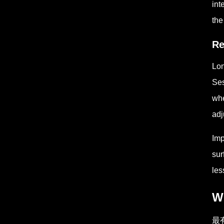
int
the
Re
Lon
Ses
whe
adj
Imp
sur
les
Wh
最