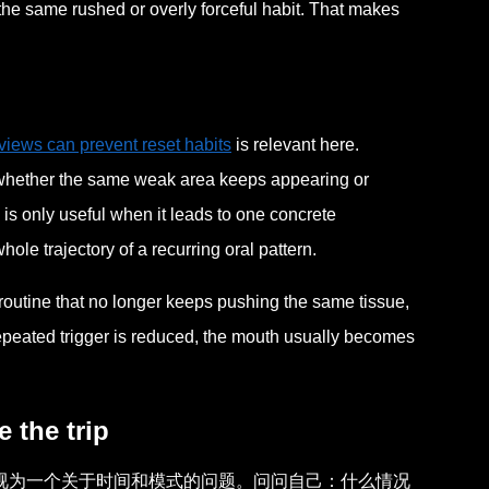
he same rushed or overly forceful habit. That makes
views can prevent reset habits
is relevant here.
 whether the same weak area keeps appearing or
is only useful when it leads to one concrete
le trajectory of a recurring oral pattern.
 a routine that no longer keeps pushing the same tissue,
repeated trigger is reduced, the mouth usually becomes
 the trip
视为一个关于时间和模式的问题。问问自己：什么情况