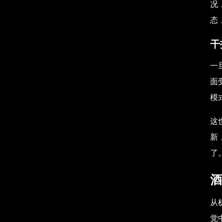
况
态
干
一
面
模
这
新
了
酒
从
觉