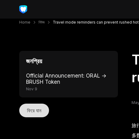
Home
নিউজ
Travel mode reminders can prevent rushed hot
T
জনপ্রিয়
r
Official Announcement: ORAL →
BRUSH Token
Nov 9
May
ফিরে যান
旅
多