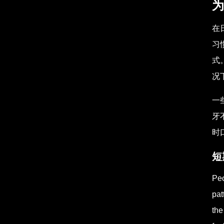
为
在
习
式
况
一
牙
时
短
Peo
pat
the