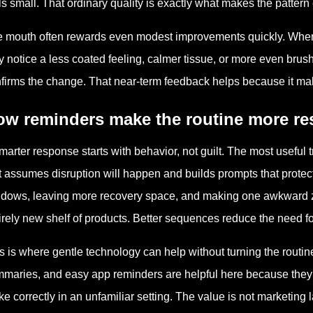
ls small. That ordinary quality is exactly what makes the pattern
 mouth often rewards even modest improvements quickly. When t
 notice a less coated feeling, calmer tissue, or more even brush
firms the change. That near-term feedback helps because it mak
w reminders make the routine more res
marter response starts with behavior, not guilt. The most useful t
t assumes disruption will happen and builds prompts that prote
dows, leaving more recovery space, and making one awkward zo
irely new shelf of products. Better sequences reduce the need for
s is where gentle technology can help without turning the routine
maries, and easy app reminders are helpful here because they 
e correctly in an unfamiliar setting. The value is not marketing