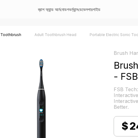
ব্রাশ অ্যান্ড আর্ন
নোড
গভর্ন্যান্স
ডেভেলপার
গাইড
 Toothbrush
Adult Toothbrush Head
Portable Electric Sonic To
Brush Han
Brus
- FSB
FSB Tech:
Interactiv
Interactiv
Better.
$
2