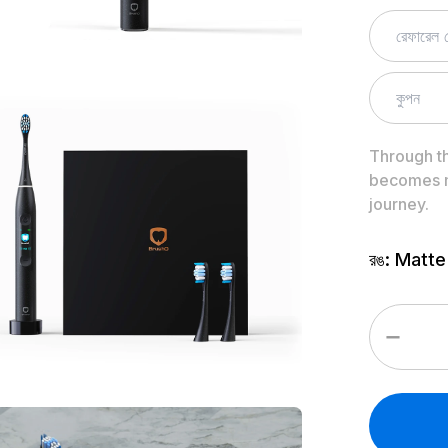
Through t
becomes m
journey.
রঙ
:
Matte