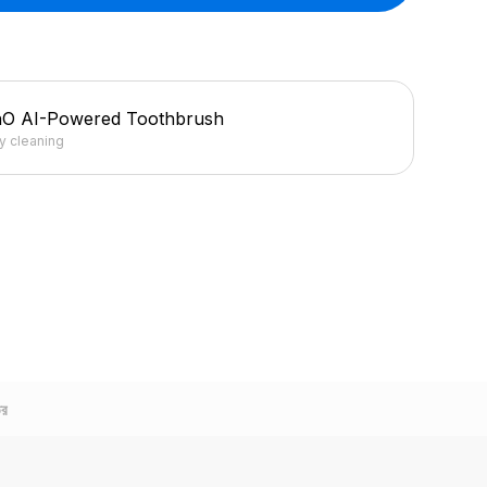
hO AI-Powered Toothbrush
ly cleaning
তর