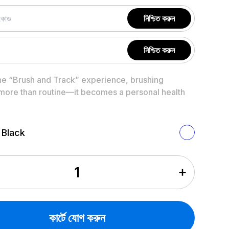
নিশ্চিত করুন
নিশ্চিত করুন
he “Brush and Track” experience, brushing
ore than routine—it becomes a personal health
 Black
কার্টে যোগ করুন