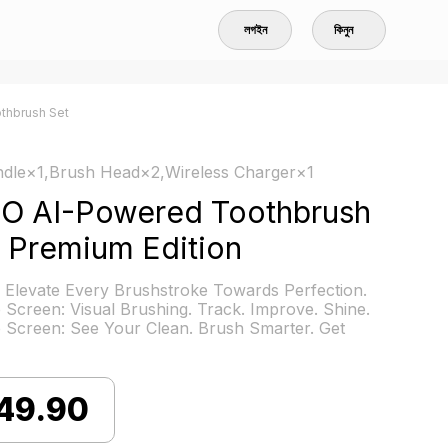
লগইন
কিনুন
othbrush Set
dle×1,Brush Head×2,Wireless Charger×1
hO AI-Powered Toothbrush
 Premium Edition
 Elevate Every Brushstroke Towards Perfection.
e Screen: Visual Brushing. Track. Improve. Shine.
e Screen: See Your Clean. Brush Smarter. Get
49.90