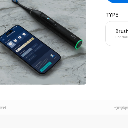
TYPE
Brus
For dai
িবরণ
প্রশ্নোত্