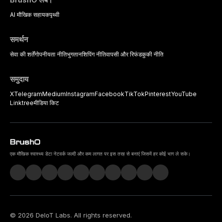
AI मौखिक सहायक
पृथ्वी
समर्थन
सेवा की शर्तें
गोपनीयता नीति
भुगतान
शिपिंग नीति
वापसी और रिफंड
कुकी नीति
समुदाय
X
Telegram
Medium
Instagram
Facebook
TikTok
Pinterest
YouTube
Linktree
मीडिया किट
एक मौखिक स्वास्थ्य डेटा नेटवर्क जल्दी और कम लागत पर इस तरह से बनाएं जिसमें हर कोई भाग ले सके।
©
2026
DeIoT Labs
. All rights reserved.