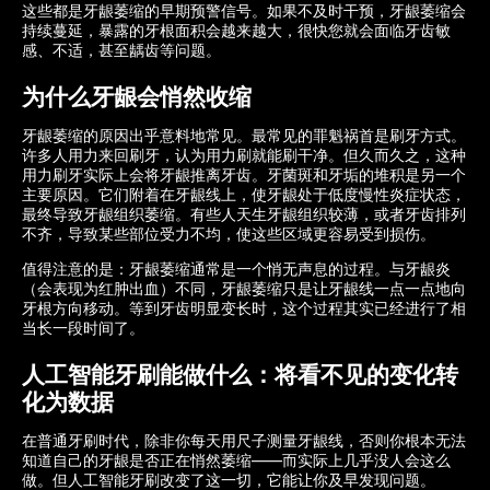
这些都是牙龈萎缩的早期预警信号。如果不及时干预，牙龈萎缩会
持续蔓延，暴露的牙根面积会越来越大，很快您就会面临牙齿敏
感、不适，甚至龋齿等问题。
为什么牙龈会悄然收缩
牙龈萎缩的原因出乎意料地常见。最常见的罪魁祸首是刷牙方式。
许多人用力来回刷牙，认为用力刷就能刷干净。但久而久之，这种
用力刷牙实际上会将牙龈推离牙齿。牙菌斑和牙垢的堆积是另一个
主要原因。它们附着在牙龈线上，使牙龈处于低度慢性炎症状态，
最终导致牙龈组织萎缩。有些人天生牙龈组织较薄，或者牙齿排列
不齐，导致某些部位受力不均，使这些区域更容易受到损伤。
值得注意的是：牙龈萎缩通常是一个悄无声息的过程。与牙龈炎
（会表现为红肿出血）不同，牙龈萎缩只是让牙龈线一点一点地向
牙根方向移动。等到牙齿明显变长时，这个过程其实已经进行了相
当长一段时间了。
人工智能牙刷能做什么：将看不见的变化转
化为数据
在普通牙刷时代，除非你每天用尺子测量牙龈线，否则你根本无法
知道自己的牙龈是否正在悄然萎缩——而实际上几乎没人会这么
做。但人工智能牙刷改变了这一切，它能让你及早发现问题。