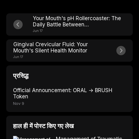
Your Mouth's pH Rollercoaster: The
Daily Battle Between
Demineralization and
Jun 17
Remineralization
Gingival Crevicular Fluid: Your
Mouth's Silent Health Monitor
Jun 17
प्रसिद्ध
Official Announcement: ORAL → BRUSH
Token
Nov 9
हाल ही में पोस्ट किए गए लेख