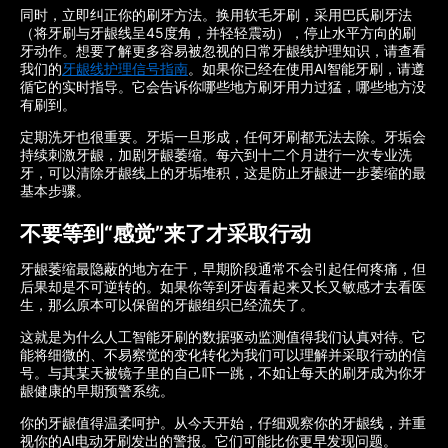
同时，立即纠正你的刷牙方法。换用软毛牙刷，采用巴氏刷牙法
（将牙刷与牙龈线呈45度角，并轻轻震动），停止水平方向的刷
牙动作。想要了解更多容易被忽视的日常牙龈线护理知识，请查看
我们的
牙龈线护理信号指南
。如果你已经在使用AI智能牙刷，请遵
循它的实时指导。它会告诉你哪些地方刷牙用力过猛，哪些地方没
有刷到。
定期洗牙也很重要。牙垢一旦形成，任何牙刷都无法去除。牙垢会
持续刺激牙龈，加剧牙龈萎缩。每六到十二个月进行一次专业洗
牙，可以清除牙龈线上的牙垢堆积，这是防止牙龈进一步萎缩的最
基本步骤。
不要等到“感觉”来了才采取行动
牙龈萎缩最隐蔽的地方在于，早期阶段通常不会引起任何疼痛，但
后果却是不可逆转的。如果你等到牙齿看起来又长又敏感才去看医
生，那么原本可以保留的牙龈组织已经流失了。
这就是为什么人工智能牙刷的数据驱动监测值得我们认真对待。它
能将细微的、不易察觉的变化转化为我们可以理解并采取行动的信
号。与其某天被镜子里的自己吓一跳，不如让每天的刷牙成为你牙
龈健康的早期预警系统。
你的牙龈值得温柔呵护。从今天开始，仔细观察你的牙龈线，并重
视你的AI电动牙刷发出的警报。它们可能比你更早发现问题。