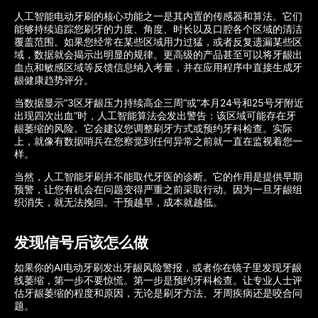
人工智能电动牙刷的核心功能之一是其内置的传感器和算法。它们
能够持续追踪您刷牙的力度、角度、时长以及口腔各个区域的清洁
覆盖范围。如果您经常在某些区域用力过猛，或者反复遗漏某些区
域，数据就会揭示出明显的规律。更高级的产品甚至可以将牙龈出
血点和敏感区域等反馈信息纳入考量，并在应用程序中直接生成牙
龈健康趋势评分。
当数据显示“3区牙龈压力持续高企三周”或“本月24号和25号牙附近
出现四次出血”时，人工智能算法会发出警告：该区域可能存在牙
龈萎缩的风险。它会建议您调整刷牙方式或预约牙科检查。实际
上，就像有数据哨兵在您察觉到任何异常之前就一直在监视着您一
样。
当然，人工智能牙刷并不能取代牙医的诊断。它的作用是提供早期
预警，让您有机会在问题变得严重之前采取行动。因为一旦牙龈组
织消失，就无法挽回。干预越早，成本就越低。
发现信号后该怎么做
如果你的AI电动牙刷发出牙龈风险警报，或者你在镜子里发现牙龈
线萎缩，第一步不要惊慌。第一步是预约牙科检查。让专业人士评
估牙龈萎缩的程度和原因，无论是刷牙方法、牙周疾病还是咬合问
题。