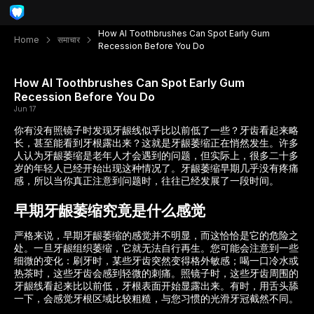
How AI Toothbrushes Can Spot Early Gum
Home
समाचार
Recession Before You Do
How AI Toothbrushes Can Spot Early Gum
Recession Before You Do
Jun 17
你有没有照镜子时发现牙龈线似乎比以前低了一些？牙齿看起来略
长，甚至能看到牙根露出来？这就是牙龈萎缩正在悄然发生。许多
人认为牙龈萎缩是老年人才会遇到的问题，但实际上，很多二十多
岁的年轻人已经开始出现这种情况了。牙龈萎缩早期几乎没有疼痛
感，所以当你真正注意到问题时，往往已经发展了一段时间。
早期牙龈萎缩究竟是什么感觉
严格来说，早期牙龈萎缩的感觉并不明显，而这恰恰是它的危险之
处。一旦牙龈组织萎缩，它就无法自行再生。您可能会注意到一些
细微的变化：刷牙时，某些牙齿突然变得格外敏感；喝一口冷水或
热茶时，这些牙齿会感到轻微的刺痛。照镜子时，这些牙齿周围的
牙龈线看起来比以前低，牙根表面开始显露出来。有时，用舌头舔
一下，会感觉牙根区域比较粗糙，与您习惯的光滑牙冠截然不同。