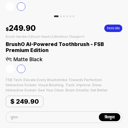
249.90
$
रेफरल कोड
Brush Handle×1,Brush Head×2,Wireless Charger×1
BrushO AI-Powered Toothbrush - FSB
Premium Edition
रंग
:
Matte Black
FSB Tech: Elevate Every Brushstroke Towards Perfection.
Interactive Screen: Visual Brushing. Track. Improve. Shine.
Interactive Screen: See Your Clean. Brush Smarter. Get Better.
$
249.90
बिल्कुल