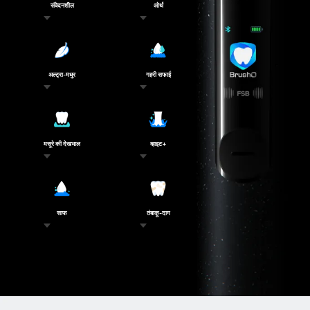
संवेदनशील
ओर्थ
अल्ट्रा-मधुर
गहरी सफाई
मसूरे की देखभाल
व्हाइट+
साफ
तंबाकू-दाग