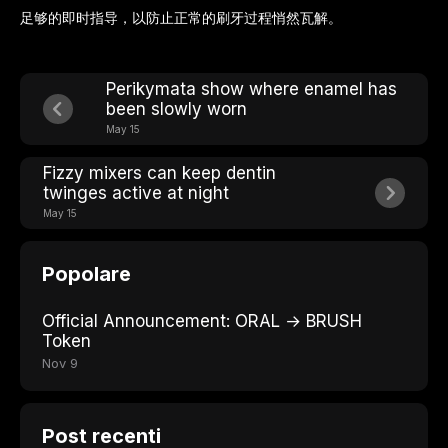
足够的即时指导，以防止正常的刷牙过程悄然瓦解。
Perikymata show where enamel has
been slowly worn
May 15
Fizzy mixers can keep dentin
twinges active at night
May 15
Popolare
Official Announcement: ORAL → BRUSH
Token
Nov 9
Post recenti