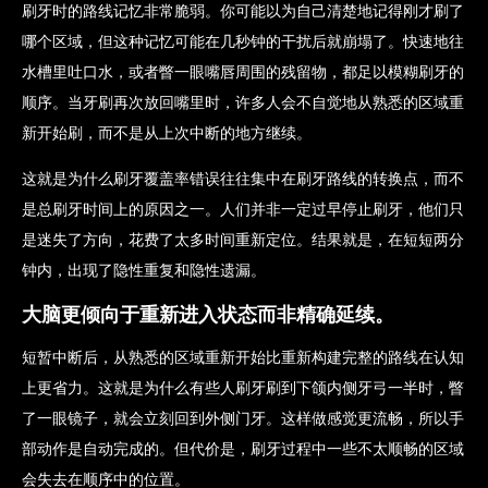
刷牙时的路线记忆非常脆弱。你可能以为自己清楚地记得刚才刷了
哪个区域，但这种记忆可能在几秒钟的干扰后就崩塌了。快速地往
水槽里吐口水，或者瞥一眼嘴唇周围的残留物，都足以模糊刷牙的
顺序。当牙刷再次放回嘴里时，许多人会不自觉地从熟悉的区域重
新开始刷，而不是从上次中断的地方继续。
这就是为什么刷牙覆盖率错误往往集中在刷牙路线的转换点，而不
是总刷牙时间上的原因之一。人们并非一定过早停止刷牙，他们只
是迷失了方向，花费了太多时间重新定位。结果就是，在短短两分
钟内，出现了隐性重复和隐性遗漏。
大脑更倾向于重新进入状态而非精确延续。
短暂中断后，从熟悉的区域重新开始比重新构建完整的路线在认知
上更省力。这就是为什么有些人刷牙刷到下颌内侧牙弓一半时，瞥
了一眼镜子，就会立刻回到外侧门牙。这样做感觉更流畅，所以手
部动作是自动完成的。但代价是，刷牙过程中一些不太顺畅的区域
会失去在顺序中的位置。