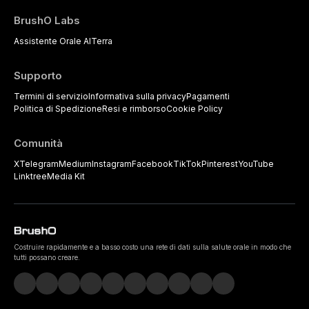
BrushO Labs
Assistente Orale AI
Terra
Supporto
Termini di servizio
Informativa sulla privacy
Pagamenti
Politica di Spedizione
Resi e rimborso
Cookie Policy
Comunità
X
Telegram
Medium
Instagram
Facebook
TikTok
Pinterest
YouTube
Linktree
Media Kit
Costruire rapidamente e a basso costo una rete di dati sulla salute orale in modo che
tutti possano creare.