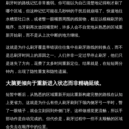
刷牙时的路线记忆非常脆弱。你可能以为自己清楚地记得刚才刷了
哪个区域，但这种记忆可能在几秒钟的干扰后就崩塌了。快速地往
水槽里吐口水，或者瞥一眼嘴唇周围的残留物，都足以模糊刷牙的
顺序。当牙刷再次放回嘴里时，许多人会不自觉地从熟悉的区域重
新开始刷，而不是从上次中断的地方继续。
这就是为什么刷牙覆盖率错误往往集中在刷牙路线的转换点，而不
是总刷牙时间上的原因之一。人们并非一定过早停止刷牙，他们只
是迷失了方向，花费了太多时间重新定位。结果就是，在短短两分
钟内，出现了隐性重复和隐性遗漏。
大脑更倾向于重新进入状态而非精确延续。
短暂中断后，从熟悉的区域重新开始比重新构建完整的路线在认知
上更省力。这就是为什么有些人刷牙刷到下颌内侧牙弓一半时，瞥
了一眼镜子，就会立刻回到外侧门牙。这样做感觉更流畅，所以手
部动作是自动完成的。但代价是，刷牙过程中一些不太顺畅的区域
会失去在顺序中的位置。