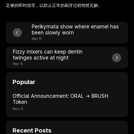
足够的即时指导，以防止正常的刷牙过程悄然瓦解。
Perikymata show where enamel has
been slowly worn
May 15
Fizzy mixers can keep dentin
twinges active at night
May 15
Popular
Official Announcement: ORAL → BRUSH
Token
Nov 9
Recent Posts