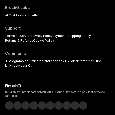
BrushO Labs
AI Oral Assistant
Earth
Support
Terms of Service
Privacy Policy
Payments
Shipping Policy
Returns & Refunds
Cookie Policy
Community
X
Telegram
Medium
Instagram
Facebook
TikTok
Pinterest
YouTube
Linktree
Media Kit
Build an oral health data network quickly and at low cost in a way that everyone
can build.