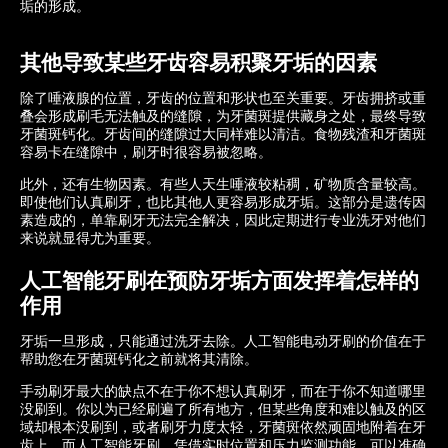
垢的形成。
其他导致某些牙齿容易积聚牙垢的因素
除了唾液腺的位置，牙齿的位置和形状也至关重要。牙齿拥挤或重
叠会形成刷毛无法触及的缝隙，为牙菌斑提供藏身之处，最终导致
牙菌斑钙化。牙齿间的缝隙过大同样难以清洁。食物残渣和牙菌斑
容易卡在缝隙中，刷牙时很容易被忽略。
此外，还有生物因素。有些人天生唾液较粘稠，矿物质含量较高。
即使他们认真刷牙，也比其他人更容易形成牙垢。这部分是遗传因
素造成的，单靠刷牙无法完全解决，因此定期进行专业洗牙对他们
来说就显得尤为重要。
人工智能牙刷在预防牙垢方面发挥着怎样的
作用
牙垢一旦形成，只能通过洗牙去除。人工智能电动牙刷的价值在于
帮助您在牙菌斑钙化之前就将其清除。
手动刷牙最大的缺点不在于你不想认真刷牙，而在于你不知道哪里
没刷到。你以为已经刷遍了所有地方，但某些角度和难以触及的区
域却根本没刷到，或者刷牙力度太轻，牙菌斑依然顽固地附着在牙
齿上。而人工智能牙刷，凭借实时位置和压力​​监测功能，可以准确