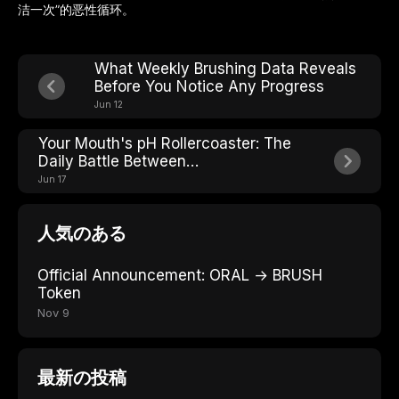
洁一次”的恶性循环。
What Weekly Brushing Data Reveals
Before You Notice Any Progress
Jun 12
Your Mouth's pH Rollercoaster: The
Daily Battle Between
Demineralization and
Jun 17
Remineralization
人気のある
Official Announcement: ORAL → BRUSH
Token
Nov 9
最新の投稿