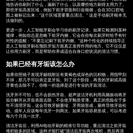
地告诉你刷到了什么，漏刷了什么，以及哪些地方刷得太用力了。
那些牙垢高发区域，例如下前牙背面和臼齿颊侧，会在3D口腔地
图上被标记出来：“这个区域需要重点清洁。” 这是手动刷牙根本无
法做到的。
更进一步，人工智能牙刷会学习你的刷牙记录。如果它检测到某种
规律，例如你总是忽略下前牙内侧，它会在你每次刷牙时给予有针
对性的提醒：“不要忘记刷下前牙内侧。”这种个性化的持续指导正
是人工智能牙刷在预防牙垢方面真正发挥作用的地方。它不仅仅是
让你用力刷牙，而是帮助你养成适合自身口腔状况的清洁习惯。
如果已经有牙垢该怎么办
如果你照镜子发现牙龈线附近有黄褐色或深色的沉积物，用指甲刮
不掉，那几乎可以肯定是牙垢。到了这个阶段，再贵的牙刷或高级
牙膏也去除不了。你唯一的选择是进行专业的牙齿清洁。
洗牙并不可怕，也不会损伤牙齿。超声波洁牙机利用高频振动将牙
垢分解并从牙齿表面去除，不会使牙釉质变薄。真正的危险在于多
年不清理牙垢，这会导致牙龈萎缩、牙周袋形成，最终导致牙齿松
动。成年人应该每年洗牙一到两次。如果牙垢容易形成，可以考虑
每六个月洗一次牙。
清洁牙齿后，利用AI电动牙刷的精准引导功能，重点清洁之前牙垢
堆积较多的区域。这样才能打破“清洁后牙垢再次堆积，然后再清