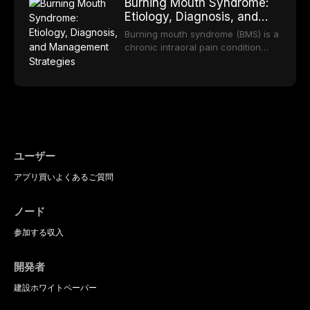
long-term clinical outcomes
Burning Mouth Syndrome:
reviews the epidemiology and
offering increasingly esthetic,
regarding patient satisfaction,
Etiology, Diagnosis, and
etiology of dental fear and anxiety,
durable, and biocompatible options.
abutment tooth survival, and the
Management Strategies
describes validated assessment
From traditional feldspathic
Burning mouth syndrome (BMS) is a
impact on oral health-related
tools, and provides an evidence-
porcelain to modern high-
chronic intraoral pain condition
quality of life.
based framework for behavioral
translucency zirconia, each
characterized by a persistent
interventions, communication
ceramic class presents distinct
burning sensation in the absence
strategies, and pharmacological
indications, advantages, and
of identifiable mucosal pathology.
approaches including nitrous oxide
limitations. This article traces the
Affecting predominantly
sedation, oral sedation, and
development of dental ceramics,
postmenopausal women, BMS
intravenous conscious sedation.
compares material properties
presents a significant diagnostic
across glass-based,
and therapeutic challenge in
polycrystalline, and resin-matrix
clinical practice. This article
ユーザー
ceramic categories, and discusses
reviews current understanding of
clinical selection criteria, bonding
アプリ
買い
よくあるご質問
its multifactorial etiology, evidence-
protocols, and long-term
based diagnostic criteria, and the
performance data.
pharmacological, topical, and
ノード
psychological management
strategies available to dental
参加する
収入
practitioners.
開発者
建設
ホワイトペーパー