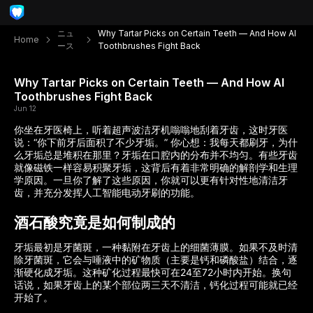
ニュ
Why Tartar Picks on Certain Teeth — And How AI
Home
ース
Toothbrushes Fight Back
Why Tartar Picks on Certain Teeth — And How AI
Toothbrushes Fight Back
Jun 12
你坐在牙医椅上，听着超声波洁牙机嗡嗡地刮着牙齿，这时牙医
说：“你下前牙后面积了不少牙垢。” 你心想：我每天都刷牙，为什
么牙垢总是堆积在那里？牙垢在口腔内的分布并不均匀。有些牙齿
就像磁铁一样容易积聚牙垢，这背后有着非常明确的解剖学和生理
学原因。一旦你了解了这些原因，你就可以更有针对性地清洁牙
齿，并充分发挥人工智能电动牙刷的功能。
酒石酸究竟是如何制成的
牙垢最初是牙菌斑，一种黏附在牙齿上的细菌薄膜。如果不及时清
除牙菌斑，它会与唾液中的矿物质（主要是钙和磷酸盐）结合，逐
渐硬化成牙垢。这种矿化过程最快可在24至72小时内开始。换句
话说，如果牙齿上的某个部位两三天不清洁，钙化过程可能就已经
开始了。