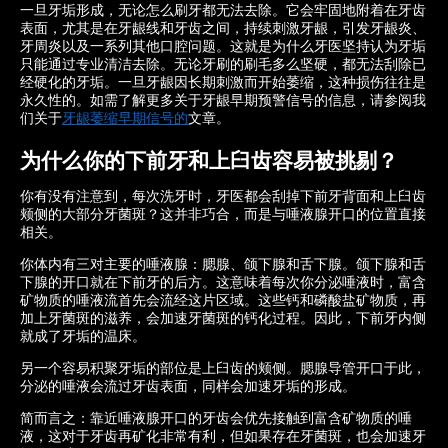
一旦牙垢形成，无论怎么刷牙都无法去除。它会牢固地附着在牙齿
表面，尤其是在牙龈线和牙齿之间，持续刺激牙龈，引发牙龈炎、
牙周炎以及一系列其他口腔问题。这就是为什么牙医坚持认为牙垢
只能通过专业清洁去除。无论牙刷的刷毛多么坚硬，都无法刮除已
经硬化的牙垢。一旦牙龈因长期刺激而开始萎缩，这种损伤往往是
永久性的。如需了解更多关于牙龈早期预警信号的信息，请参阅我
们关于
牙龈萎缩早期信号的
文章。
为什么你的下前牙和上臼齿容易被挑剔？
你有没有注意到，每次洗牙时，牙医都会刮掉下前牙背面和上臼齿
颊侧的大部分牙菌斑？这并非巧合，而是与唾液腺开口的位置直接
相关。
你体内有三对主要的唾液腺：腮腺、颌下腺和舌下腺。颌下腺和舌
下腺的开口就在下前牙的后方。这意味着每次你分泌唾液时，富含
矿物质的唾液流首先会流经这片区域。这些钙和磷酸盐矿物质，再
加上牙菌斑的滋养，会加速牙菌斑的钙化过程。因此，下前牙内侧
就成了牙垢的温床。
另一个容易积聚牙垢的部位是上臼齿的颊侧。腮腺导管开口于此，
分泌的唾液会流过牙齿表面，同样会加速牙垢的形成。
简而言之：靠近唾液腺开口的牙齿会优先接触到富含矿物质的唾
液，这对于牙齿再矿化非常有利，但如果存在牙菌斑，也会加速牙