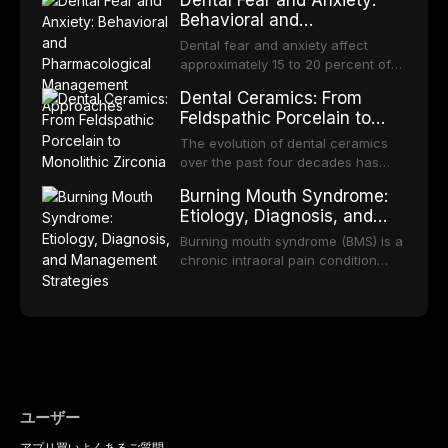
practitioner can significantly
edentulous patients. Despite the
bodies regarding prophylaxis for
Behavioral and
increase quit rates. This article
increasing popularity of implant-
infective endocarditis and
Pharmacological
reviews the current evidence base
supported restorations, RPDs
Dental fear and anxiety affect
prosthetic joint infections, and
for smoking cessation interventions
Management Approaches
continue to serve a substantial
approximately 15 to 20 percent of
discusses clinical decision-making
in dental settings, outlines the 5As
patient population. This article
the adult population, with a smaller
in the context of
framework, and discusses the
Dental Ceramics: From
examines the fundamental
subset meeting criteria for specific
immunosuppression, cardiac
integration of pharmacotherapy,
Feldspathic Porcelain to
principles of RPD design, including
phobia. These conditions lead to
devices, and other special patient
behavioral counseling, and referral
Monolithic Zirconia
Kennedy classification,
avoidance of dental care,
The evolution of dental ceramics
populations.
pathways into routine dental
biomechanical considerations, and
deterioration of oral health, and
over the past four decades has
practice.
component selection, and reviews
reduced quality of life. This article
transformed restorative dentistry,
long-term clinical outcomes
Burning Mouth Syndrome:
reviews the epidemiology and
offering increasingly esthetic,
regarding patient satisfaction,
Etiology, Diagnosis, and
etiology of dental fear and anxiety,
durable, and biocompatible options.
abutment tooth survival, and the
Management Strategies
describes validated assessment
From traditional feldspathic
Burning mouth syndrome (BMS) is a
impact on oral health-related
tools, and provides an evidence-
porcelain to modern high-
chronic intraoral pain condition
quality of life.
based framework for behavioral
translucency zirconia, each
characterized by a persistent
interventions, communication
ceramic class presents distinct
burning sensation in the absence
strategies, and pharmacological
indications, advantages, and
of identifiable mucosal pathology.
approaches including nitrous oxide
limitations. This article traces the
Affecting predominantly
sedation, oral sedation, and
development of dental ceramics,
postmenopausal women, BMS
intravenous conscious sedation.
compares material properties
presents a significant diagnostic
across glass-based,
and therapeutic challenge in
polycrystalline, and resin-matrix
clinical practice. This article
ユーザー
ceramic categories, and discusses
reviews current understanding of
clinical selection criteria, bonding
アプリ
買い
よくあるご質問