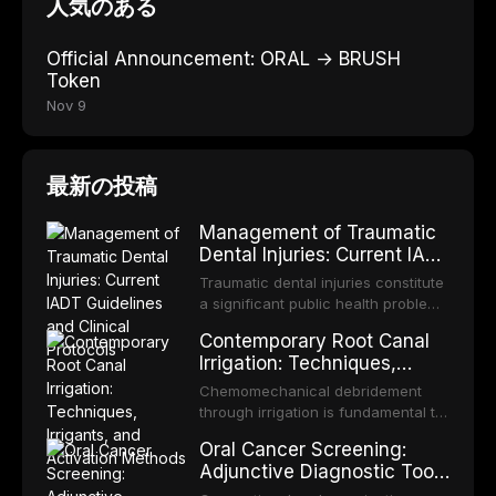
人気のある
Official Announcement: ORAL → BRUSH
Token
Nov 9
最新の投稿
Management of Traumatic
Dental Injuries: Current IADT
Guidelines and Clinical
Traumatic dental injuries constitute
Protocols
a significant public health problem,
particularly among children and
Contemporary Root Canal
adolescents, with approximately
Irrigation: Techniques,
one-third of individuals
Irrigants, and Activation
experiencing a dental trauma
Chemomechanical debridement
Methods
before adulthood. The International
through irrigation is fundamental to
Association of Dental Traumatology
endodontic success, eliminating
Oral Cancer Screening:
periodically updates evidence-
microorganisms, dissolving organic
Adjunctive Diagnostic Tools
based guidelines for the
tissue, and removing the smear
and Clinical Decision-
management of these injuries. This
layer from the complex root canal