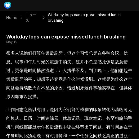
ニュー
Workday logs can expose missed lunch
Home
ス
brushing
Workday logs can expose missed lunch brushing
May 15
很多人说他们打算午饭后刷牙，但这个习惯总是在各种会议、信
息、琐事和午后时光的流逝中消失。这并不总是感觉像是故意错
过，更像是时间悄然流逝，让人措手不及。到了晚上，他们想起午
饭后刷牙的事，却想不起究竟是什么时候没刷。这就是为什么这个
问题会持续数周而不见的原因。错过刷牙这件事确实存在，但具体
原因却难以捉摸。
工作日志之所以有用，是因为它们能将模糊的印象转化为清晰可见
的模式。日历、时间追踪器、休息记录、班次笔记，甚至粗略的手
机时间线都能显示午餐后流程中哪些环节出了问题。有时问题在于
午餐时间比预期晚；有时用餐和下一个任务之间缺乏真正的过渡；