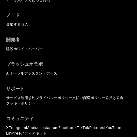
its multifactorial etiology, evidence-
protocols, and long-term
based diagnostic criteria, and the
performance data.
pharmacological, topical, and
ノード
psychological management
strategies available to dental
参加する
収入
practitioners.
開発者
建設
ホワイトペーパー
ブラッシュオラボ
AIオーラルアシスタント
アース
サポート
サービス利用規約
プライバシーポリシー
支払い
配送ポリシー
返品と返金
クッキーポリシー
コミュニティ
X
Telegram
Medium
Instagram
Facebook
TikTok
Pinterest
YouTube
Linktree
メディアキット