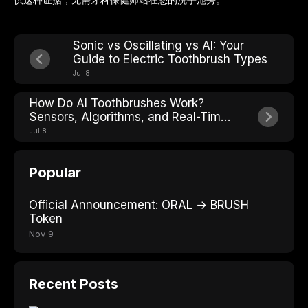
Sonic vs Oscillating vs AI: Your
Guide to Electric Toothbrush Types
Jul 8
How Do AI Toothbrushes Work?
Sensors, Algorithms, and Real-Time
Feedback Explained
Jul 8
Popular
Official Announcement: ORAL → BRUSH
Token
Nov 9
Recent Posts