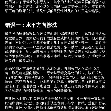
使用符合临床标准的刷牙方法。其余的人都在犯着同样的错误：横
向刷牙、用力过猛、刷不到牙齿内侧以及过早停止刷牙。本文将介
绍正确的刷牙方法、常见错误的重要性以及如何纠正这些错误。
错误一：水平方向擦洗
最常见的刷牙错误是在牙齿表面来回锯齿状摩擦——这种刷牙方式
感觉最自然，因为它与我们擦洗台面或擦鞋的动作相同。但牙釉质
表面并不均匀，水平摩擦会将力集中在牙齿最窄的部分——靠近牙
龈的颈部区域——那里的牙釉质最薄。多年以后，这会在牙齿上形
成楔形缺损，称为颈部磨损：牙龈线附近的牙齿表面出现凹陷，这
些凹陷会逐渐加深，最终暴露牙本质，导致牙齿敏感，严重时甚至
需要进行修复治疗。
正确的刷牙方法是改良的巴氏刷牙法。将刷头与牙龈线呈45度
角，刷毛略微指向龈沟——牙齿与牙龈交界处的浅沟。以直径约1
至2厘米的小圆圈动作刷牙，保持刷毛尖端与牙齿表面和牙龈边缘
接触。不要用力擦洗。让刷毛通过轻柔的摩擦而非用力磨损来完成
清洁工作。在咀嚼面（咬合面）上，可以进行短促的来回刷牙，因
为这些表面的牙釉质最厚，磨损的风险最低。
巴斯技术由查尔斯·C·巴斯博士于1954年提出，七十年来一直是牙
周治疗的标准方法。多项临床试验表明，与水平擦拭、垂直扫掠或
斯蒂尔曼技术相比，巴斯技术能更有效地清除牙龈边缘（牙龈炎的