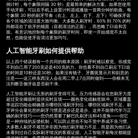
倒计时，每个象限间隔 30 秒）是最简单的解决方案。如果您使用
手动牙刷，可以在手机上设置计时器或播放一首两分钟的歌曲。每
个象限 30 秒的刷牙节奏（右上、左上、右下、左下）可确保牙齿
各个区域的清洁度大致均衡。大多数人刷牙时，60% 到 70% 的时
间都花在了前牙的颊面（容易清洁的正面），而忽略了臼齿和舌
面。有意识地控制每个象限的刷牙时间，即使一开始感觉不太自
然，也能促使牙齿清洁更加均匀。
人工智能牙刷如何提供帮助
以上四个错误都有一个共同的根本原因：刷牙时难以察觉。你感觉
不到自己用了200克还是400克的力。你也看不到自己刷左下臼齿
的时间是10秒还是30秒。如果没有镜子、牙菌斑显示片和刻意的
注意——这三样东西没人会在周二早上7点同时做到——你根本无
法判断舌侧牙齿是否刷干净。
人工智能牙刷让无形的刷牙变得可见。压力传感器会在您刷牙力度
超过安全阈值时提供实时反馈——颜色变化或触觉脉冲。区域覆盖
率追踪功能会精确显示哪些区域刷牙到位，哪些区域刷牙不足。刷
牙评分会量化您的刷牙习惯是进步还是退步。这并不能替代学习正
确的刷牙技巧——您仍然需要了解巴氏刷牙法和45度角——但它
是一种持续的反馈机制，可以防止您在不知不觉中养成不良习惯。
大多数人刷牙不规范并非因为他们刷牙能力不足，而是因为他们从
未看到过自己实际刷牙情况的客观证据。人工智能牙刷每次都能提
供这种证据，无需牙科保健师站在您的洗手池旁。