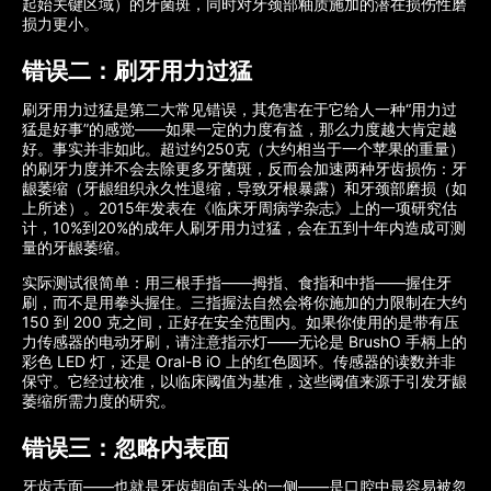
起始关键区域）的牙菌斑，同时对牙颈部釉质施加的潜在损伤性磨
损力更小。
错误二：刷牙用力过猛
刷牙用力过猛是第二大常见错误，其危害在于它给人一种“用力过
猛是好事”的感觉——如果一定的力度有益，那么力度越大肯定越
好。事实并非如此。超过约250克（大约相当于一个苹果的重量）
的刷牙力度并不会去除更多牙菌斑，反而会加速两种牙齿损伤：牙
龈萎缩（牙龈组织永久性退缩，导致牙根暴露）和牙颈部磨损（如
上所述）。2015年发表在《临床牙周病学杂志》上的一项研究估
计，10%到20%的成年人刷牙用力过猛，会在五到十年内造成可测
量的牙龈萎缩。
实际测试很简单：用三根手指——拇指、食指和中指——握住牙
刷，而不是用拳头握住。三指握法自然会将你施加的力限制在大约
150 到 200 克之间，正好在安全范围内。如果你使用的是带有压
力传感器的电动牙刷，请注意指示灯——无论是 BrushO 手柄上的
彩色 LED 灯，还是 Oral-B iO 上的红色圆环。传感器的读数并非
保守。它经过校准，以临床阈值为基准，这些阈值来源于引发牙龈
萎缩所需力度的研究。
错误三：忽略内表面
牙齿舌面——也就是牙齿朝向舌头的一侧——是口腔中最容易被忽