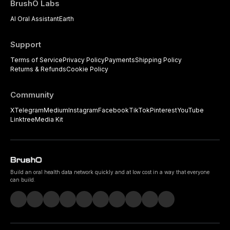
BrushO Labs
AI Oral Assistant
Earth
Support
Terms of Service
Privacy Policy
Payments
Shipping Policy
Returns & Refunds
Cookie Policy
Community
X
Telegram
Medium
Instagram
Facebook
TikTok
Pinterest
YouTube
Linktree
Media Kit
Build an oral health data network quickly and at low cost in a way that everyone
can build.