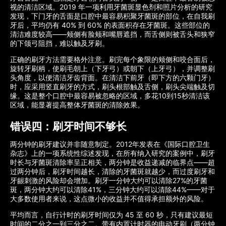
视的清洁区域。2019 年一项利用牙菌斑显色剂和照片分析的研究
发现，下门牙的舌面是口腔中最容易积聚牙菌斑的部位，在自我刷
牙后，平均仍有 40% 到 60% 的表面积存在牙菌斑。这些部位的
清洁难度较高——颊侧有脸颊和嘴唇遮挡，而舌侧则被舌头和狭窄
的下颌弓阻挡，难以触及牙刷。
正确的刷牙方法需要格外注意。刷完每个象限的颊侧和咬合面后，
旋转牙刷柄，使刷毛朝上（下牙弓）或朝下（上牙弓），并调整刷
头角度，以便清洁牙齿背面。在清洁下前牙（即下方的六颗门牙）
时，应采用竖直刷牙的方式，刷头根部触及舌侧，刷头尖端触及切
缘。这是整个口腔中最容易被忽略的区域，多花10到15秒清洁该
区域，能显著提高整体牙菌斑的清除效果。
错误四：刷牙时间不够长
两分钟的刷牙建议并非随意制定。2012年发表在《国际口腔卫生
杂志》上的一项系统性综述发现，在所有纳入研究的案例中，刷牙
时长与牙菌斑清除率呈正相关，两分钟是收益递减的临界点——超
过两分钟后，刷牙时间越长，清除的牙菌斑就越少，而过度刷牙和
牙龈刺激的风险却会增加。刷牙一分钟大约可以清除27%的牙菌
斑，两分钟大约可以清除41%，三分钟大约可以清除44%——对于
大多数使用者来说，这点微小的收益并不值得承担额外的风险。
平均而言，自行计时的刷牙时间仅为 45 至 60 秒，只有建议最短
时间的二分之一到三分之二。带有内置计时器的电动牙刷（两分钟