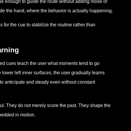
 be enough to guide the route without adding noise or
side the hand, where the behavior is actually happening.
s for the cue to stabilize the routine rather than
arning
ated cues teach the user what moments tend to go
lower left inner surfaces, the user gradually learns
 to anticipate and steady even without constant
ful. They do not merely score the past. They shape the
bedded in motion.