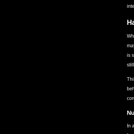
int
H
Whe
may
is 
stil
Thi
beh
cor
Nu
In 