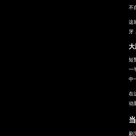
不
这
牙
大
短
一
中
在
动
当
刷