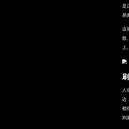
是
易
这
散
上
刷
人
边
都
则