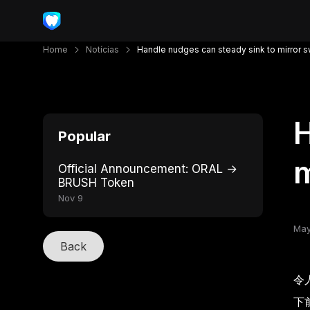
Home
Notícias
Handle nudges can steady sink to mirror s
H
Popular
m
Official Announcement: ORAL →
BRUSH Token
Nov 9
May
Back
令
下