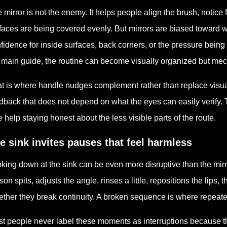
 mirror is not the enemy. It helps people align the brush, notic
faces are being covered evenly. But mirrors are biased toward w
fidence for inside surfaces, back corners, or the pressure being a
 main guide, the routine can become visually organized but mec
t is where handle nudges complement rather than replace visua
dback that does not depend on what the eyes can easily verify. 
tle help staying honest about the less visible parts of the route.
e sink invites pauses that feel harmless
king down at the sink can be even more disruptive than the mir
son spits, adjusts the angle, rinses a little, repositions the lips
ether they break continuity. A broken sequence is where repeat
t people never label these moments as interruptions because they