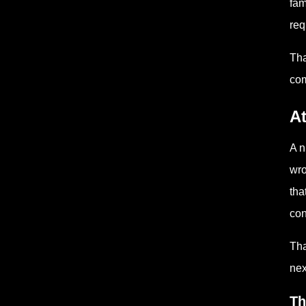
fam
req
Tha
com
At
A n
wro
tha
con
Tha
nex
Th