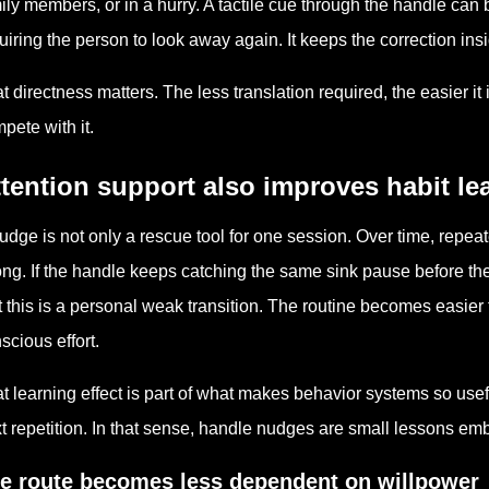
ily members, or in a hurry. A tactile cue through the handle can
uiring the person to look away again. It keeps the correction in
t directness matters. The less translation required, the easier it i
pete with it.
tention support also improves habit le
udge is not only a rescue tool for one session. Over time, repe
ng. If the handle keeps catching the same sink pause before the 
t this is a personal weak transition. The routine becomes easier
scious effort.
t learning effect is part of what makes behavior systems so use
t repetition. In that sense, handle nudges are small lessons em
e route becomes less dependent on willpower