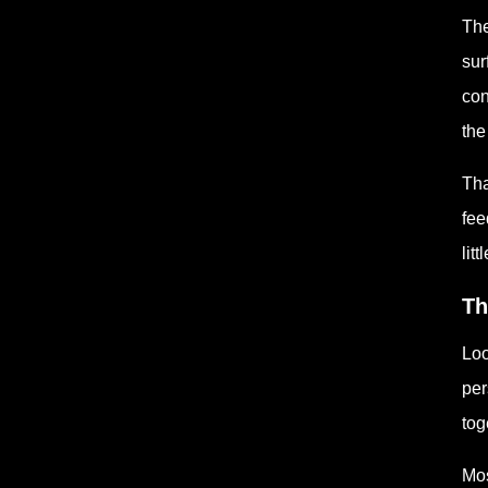
The
sur
con
the
Tha
fee
lit
Th
Loo
per
tog
Mos