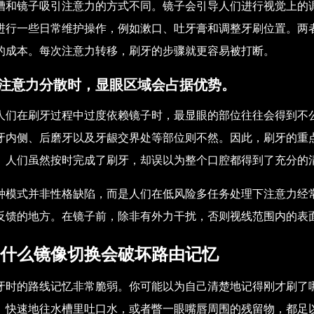
槽和镜子吸引注意力的方式不同。镜子会引导人们进行视觉上的
进行一些日常维护操作，例如漱口、吐牙膏和调整牙刷位置。两
的成本。每次注意力转移，刷牙的步骤就更容易被打断。
注意力分散时，显眼区域会占据优势。
人们在刷牙过程中过度依赖镜子时，最显眼的部位往往会得到不
牙内侧、后磨牙以及牙龈交界处等部位则不然。因此，刷牙的重
。人们虽然按时完成了刷牙，却误以为整个口腔都得到了充分的
种模式并非性格缺陷，而是人们在低风险多任务处理下注意力经
反馈的地方。在镜子前，除非有外力干扰，否则视线范围内的表
什么镜像切换会破坏路由记忆
牙时的路线记忆非常脆弱。你可能以为自己清楚地记得刚才刷了
。快速地往水槽里吐口水，或者瞥一眼嘴唇周围的残留物，都足