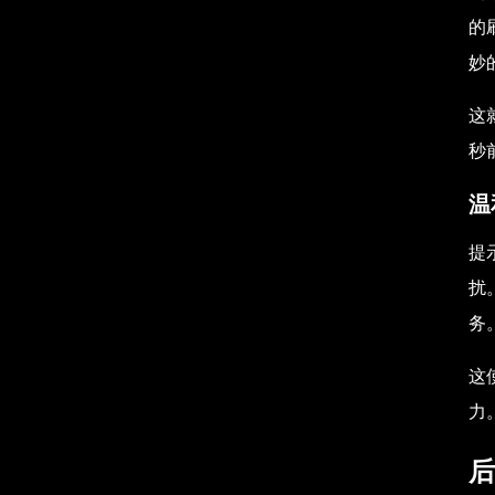
的
妙
这
秒
温
提
扰
务
这
力
后