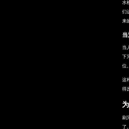
水
们
来
当
当
下
位
这
得
为
刷
了