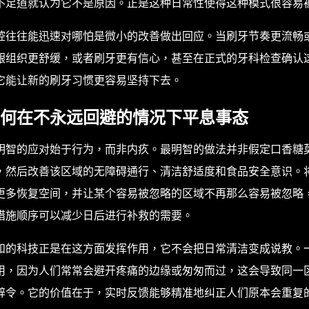
不足道就认为它不是原因。正是这种日常性使得这种模式很容易
腔往往能迅速对哪怕是微小的改善做出回应。当刷牙节奏更流畅
龈组织更舒缓，或者刷牙更有信心，甚至在正式的牙科检查确认
它能让新的刷牙习惯更容易坚持下去。
何在不永远回避的情况下平息事态
明智的应对始于行为，而非内疚。最明智的做法并非假定口香糖
，然后改善该区域的无障碍通行、清洁舒适度和食品安全意识。
更多恢复空间，并让某个容易被忽略的区域不再那么容易被忽略
措施顺序可以减少日后进行补救的需要。
和的科技正是在这方面发挥作用，它不会把日常清洁变成说教。
用，因为人们常常会避开疼痛的边缘或匆匆而过，这会导致同一
辞令。它的价值在于，实时反馈能够精准地纠正人们原本会重复