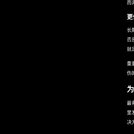
而
更
长
否
就
重
伤
为
最
里
决