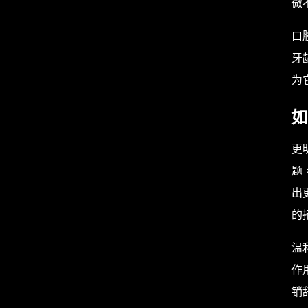
微
口
牙
为
如
更
题
出
的
温
作
销