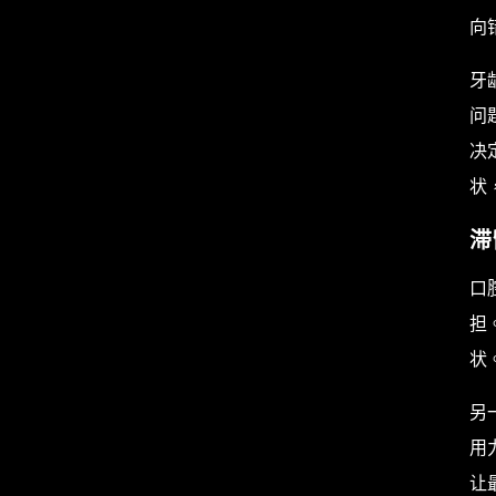
向
牙
问
决
状
滞
口
担
状
另
用
让