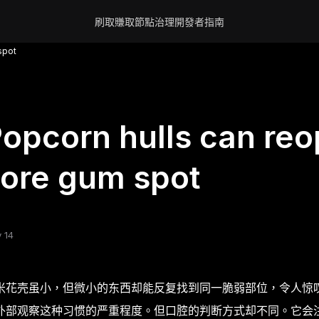
刷取賺取
節點
治理
開發者
指南
spot
opcorn hulls can re
ore gum spot
 14
米花壳虽小，但微小的东西却能反复找到同一脆弱部位，令人惊
外部观察这种习惯的严重程度。但口腔的判断方式却不同。它会