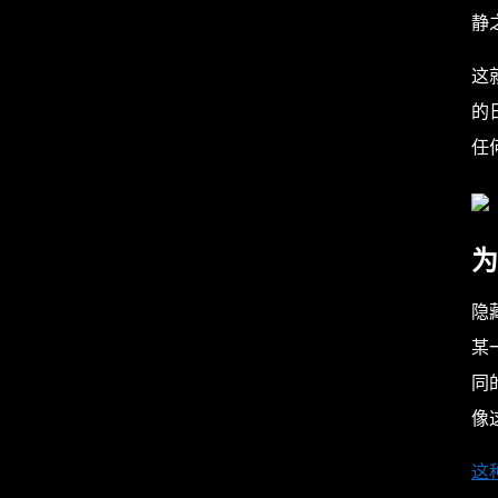
静
这
的
任
为
隐
某
同
像
这