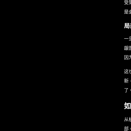
受
是
局
一
龈
因
这
新
了
如
从
部