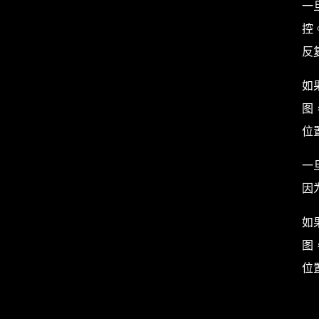
一
控
反
如
图
位
一
因
如
图
位