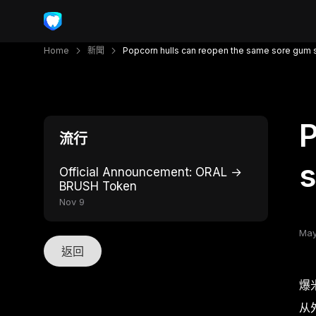
Home
新聞
Popcorn hulls can reopen the same sore gum 
P
流行
s
Official Announcement: ORAL →
BRUSH Token
Nov 9
May
返回
爆
从